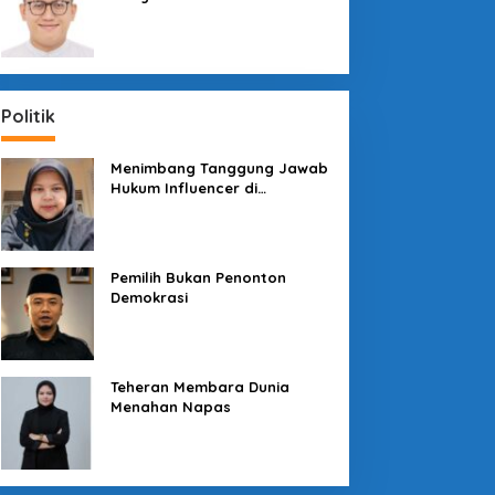
Sosial dengan “Medali” dan
“Story”
Politik
Menimbang Tanggung Jawab
Hukum Influencer di
Panggung Politik
Pemilih Bukan Penonton
Demokrasi
Teheran Membara Dunia
Menahan Napas