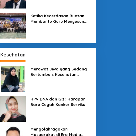
Sekolah
Ketika Kecerdasan Buatan
Membantu Guru Menyusun
Asesmen yang Bermakna
Kesehatan
Merawat Jiwa yang Sedang
Bertumbuh: Kesehatan
Mental Mahasiswa dan Peran
Kampus yang Tak Boleh Diam
enjaga Konsumen di
Pesona Kawah
engah Lesatan Ekonomi
Galunggung: Permata Alam
HPV DNA dan Gizi: Harapan
igital
Tasikmalaya yang Menanti
Baru Cegah Kanker Serviks
Sentuhan Tata Kelola
Mengolahragakan
Masyarakat di Era Media