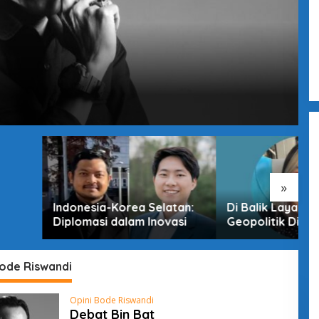
»
sia-Korea Selatan:
Di Balik Layar Dunia:
M
asi dalam Inovasi
Geopolitik Digital
T
Indonesia di Era
D
Pertarungan Tak Terlihat
Bode Riswandi
Opini Bode Riswandi
Debat Bin Bat