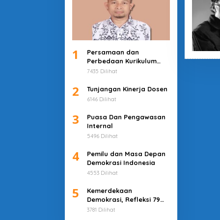
1
Persamaan dan
Perbedaan Kurikulum
Merdeka dan Deep
7435 Dilihat
Learning
2
Tunjangan Kinerja Dosen
6146 Dilihat
3
Puasa Dan Pengawasan
Internal
5496 Dilihat
4
Pemilu dan Masa Depan
Demokrasi Indonesia
4553 Dilihat
5
Kemerdekaan
Demokrasi, Refleksi 79
Tahun Indonesia
3781 Dilihat
Merdeka