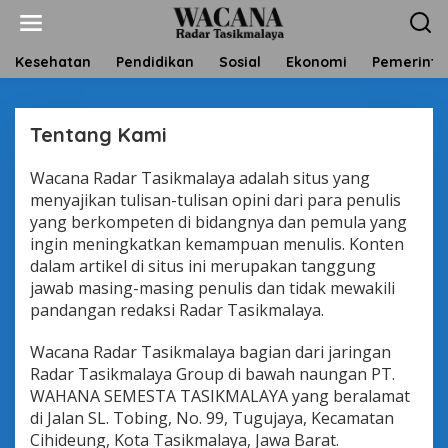
L
e
w
a
Kesehatan
Pendidikan
Sosial
Ekonomi
Pemerinta
t
i
k
Tentang Kami
e
k
o
Wacana Radar Tasikmalaya adalah situs yang
|
n
1
menyajikan tulisan-tulisan opini dari para penulis
t
N
yang berkompeten di bidangnya dan pemula yang
O
e
V
n
ingin meningkatkan kemampuan menulis. Konten
E
dalam artikel di situs ini merupakan tanggung
M
B
jawab masing-masing penulis dan tidak mewakili
E
R
pandangan redaksi Radar Tasikmalaya.
2
0
2
Wacana Radar Tasikmalaya bagian dari jaringan
2
Radar Tasikmalaya Group di bawah naungan PT.
O
L
WAHANA SEMESTA TASIKMALAYA yang beralamat
E
di Jalan SL. Tobing, No. 99, Tugujaya, Kecamatan
H
A
Cihideung, Kota Tasikmalaya, Jawa Barat.
D