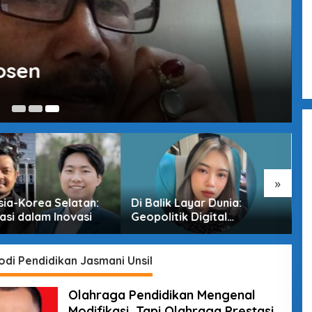
osen
13
»
sia-Korea Selatan:
Di Balik Layar Dunia:
M
asi dalam Inovasi
Geopolitik Digital
T
Indonesia di Era
D
Pertarungan Tak Terlihat
odi Pendidikan Jasmani Unsil
Olahraga Pendidikan Mengenal
Modifikasi, Tapi Olahraga Prestasi