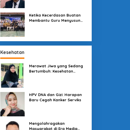
Sekolah
Olahraga
Ketika Kecerdasan Buatan
Olahraga Pendidikan Mengenal M
Membantu Guru Menyusun
Asesmen yang Bermakna
Olahraga Prestasi Harus Standa
 Mei 2024
Kesehatan
Merawat Jiwa yang Sedang
Bertumbuh: Kesehatan
Mental Mahasiswa dan Peran
Kampus yang Tak Boleh Diam
enjaga Konsumen di
Pesona Kawah
engah Lesatan Ekonomi
Galunggung: Permata Alam
HPV DNA dan Gizi: Harapan
igital
Tasikmalaya yang Menanti
Baru Cegah Kanker Serviks
Sentuhan Tata Kelola
Mengolahragakan
Masyarakat di Era Media