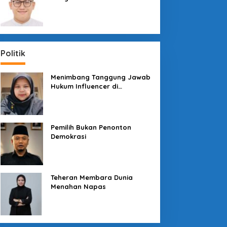
Sosial dengan “Medali” dan
“Story”
Politik
Menimbang Tanggung Jawab
Hukum Influencer di
Panggung Politik
Pemilih Bukan Penonton
Demokrasi
Teheran Membara Dunia
Menahan Napas