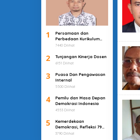
1
Persamaan dan
Perbedaan Kurikulum
Merdeka dan Deep
7440 Dilihat
Learning
2
Tunjangan Kinerja Dosen
6151 Dilihat
3
Puasa Dan Pengawasan
Internal
5500 Dilihat
4
Pemilu dan Masa Depan
Demokrasi Indonesia
4553 Dilihat
5
Kemerdekaan
Demokrasi, Refleksi 79
Tahun Indonesia
3790 Dilihat
Merdeka