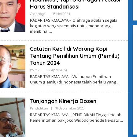
Harus Standarisasi
Olahraga
|
13 Mei 2024
O
L
RADAR TASIKMALAYA – Olahraga adalah segala
E
kegiatan yang sistematis untuk mendorong,
H
membina,
A
D
M
I
Catatan Kecil di Warung Kopi
N
Tentang Pemilihan Umum (Pemilu)
Tahun 2024
Politik
|
29 April 2024
O
L
RADAR TASIKMALAYA – Walaupun Pemilihan
E
Umum (Pemilu) di Indonesia telah berlalu yang
H
A
D
M
Tunjangan Kinerja Dosen
I
N
Pendidikan
|
18 September 2023
O
L
RADAR TASIKMALAYA – PENDIDIKAN Tinggi setelah
E
Pemerintahan pak Joko Widodo periode ke-satu
H
A
D
M