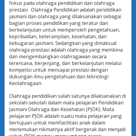
fokus pada olahraga pendidikan dan olahraga
a
h
prestasi. Olahraga Pendidikan adalah pendidikan
r
jasmani dan olahraga yang dilaksanakan sebagai
a
bagian proses pendidikan yang teratur dan
g
berkelanjutan untuk memperoleh pengetahuan,
a
P
kepribadian, keterampilan, kesehatan, dan
r
kebugaran jasmani. Sedangkan yang dimaksud
e
olahraga prestasi adalah olahraga yang membina
s
dan mengembangkan olahragawan secara
t
terencana, berjenjang, dan berkelanjutan melalui
a
s
kompetisi untuk mencapai prestasi dengan
i
dukungan ilmu pengetahuan dan teknologi
H
Keolahragaan.
a
r
Olahraga pendidikan salah satunya dilaksanakan di
u
s
sekolah-sekolah dalam mata pelajaran Pendidikan
S
Jasmani Olahraga dan Kesehatan (PJOK). Mata
t
pelajaran PJOK adalah suatu mata pelajaran yang
a
bertujuan untuk memfasilitasi anak dalam
n
d
menemukan nikmatnya aktif bergerak dan menjadi
a