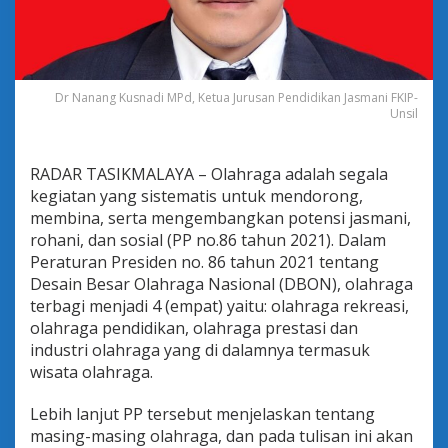
M
e
n
g
e
n
Dr Nanang Kusnadi MPd, Ketua Jurusan Pendidikan Jasmani FKIP-
Unsil
a
l
M
o
RADAR TASIKMALAYA – Olahraga adalah segala
d
kegiatan yang sistematis untuk mendorong,
i
membina, serta mengembangkan potensi jasmani,
f
rohani, dan sosial (PP no.86 tahun 2021). Dalam
i
k
Peraturan Presiden no. 86 tahun 2021 tentang
a
Desain Besar Olahraga Nasional (DBON), olahraga
s
terbagi menjadi 4 (empat) yaitu: olahraga rekreasi,
i
olahraga pendidikan, olahraga prestasi dan
,
industri olahraga yang di dalamnya termasuk
T
a
wisata olahraga.
p
i
Lebih lanjut PP tersebut menjelaskan tentang
O
masing-masing olahraga, dan pada tulisan ini akan
l