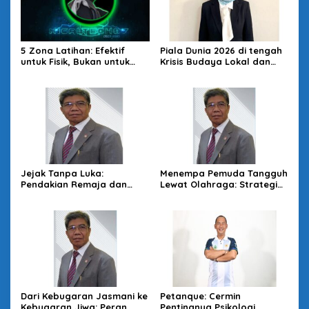
5 Zona Latihan: Efektif
Piala Dunia 2026 di tengah
untuk Fisik, Bukan untuk
Krisis Budaya Lokal dan
Teknik
Politik Global
Jejak Tanpa Luka:
Menempa Pemuda Tangguh
Pendakian Remaja dan
Lewat Olahraga: Strategi
Etika Leave No Trace
Pendidikan Karakter di
Tengah Perubahan Zaman
Dari Kebugaran Jasmani ke
Petanque: Cermin
Kebugaran Jiwa: Peran
Pentingnya Psikologi