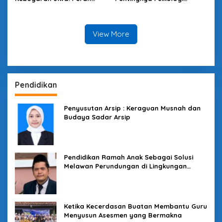
Faal Olahraga dan Puasa
Olahraga dalam
dalam Membentuk
Membentuk Atlet Modern
Generasi Tangguh
View More
Pendidikan
Penyusutan Arsip : Keraguan Musnah dan
Budaya Sadar Arsip
Pendidikan Ramah Anak Sebagai Solusi
Melawan Perundungan di Lingkungan
Sekolah
Ketika Kecerdasan Buatan Membantu Guru
Menyusun Asesmen yang Bermakna