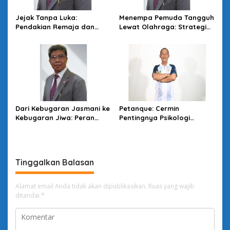
Jejak Tanpa Luka:
Menempa Pemuda Tangguh
Pendakian Remaja dan
Lewat Olahraga: Strategi
Etika Leave No Trace
Pendidikan Karakter di
Tengah Perubahan Zaman
Dari Kebugaran Jasmani ke
Petanque: Cermin
Kebugaran Jiwa: Peran
Pentingnya Psikologi
Faal Olahraga dan Puasa
Olahraga dalam
dalam Membentuk
Membentuk Atlet Modern
Generasi Tangguh
Tinggalkan Balasan
Alamat email Anda tidak akan dipublikasikan.
Ruas yang wajib
ditandai
*