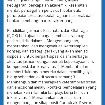
sehat. PJOK mampu menyumbang aspek
r
kebugaran, pencapaian akademik, kesehatan
i
mental, pencegahan penyakit hipokinetik,
s
pencapaian prestasi keolahragaan nasional, dan
a
s
bahkan pembangunan karakter bangsa.
i
Pendidikan Jasmani, Kesehatan, dan Olahraga
(PJOK) bertujuan sebagai pembelajaran bagi
peserta didik dalam: 1. Mengembangkan,
menerapkan, dan mengevaluasi keterampilan,
konsep, dan strategi gerak yang akan menjadi
disposisi untuk berpartisipasi dalam berbagai
aktivitas jasmani dengan penuh kepercayaan diri,
kompetensi, dan kreativitas; 2. Membantu dan
memberi dukungan mereka dalam memilih gaya
hidup sehat dan aktif secara jasmani; 3.
Membangun dan menerapkan keterampilan sosial
dan emosional melalui konteks pembelajaran yang
menekankan nilai-nilai fair play, kerja tim, dan
inklusivitas; 4. Menanamkan apresiasi dan
mengembangkan sikap positif untuk aktif secara