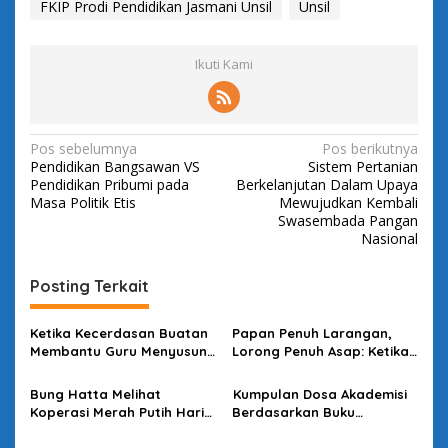
FKIP Prodi Pendidikan Jasmani Unsil
Unsil
Ikuti Kami
N
Pos sebelumnya
Pos berikutnya
Pendidikan Bangsawan VS
Sistem Pertanian
a
Pendidikan Pribumi pada
Berkelanjutan Dalam Upaya
v
Masa Politik Etis
Mewujudkan Kembali
Swasembada Pangan
i
Nasional
g
Posting Terkait
a
s
Ketika Kecerdasan Buatan
Papan Penuh Larangan,
i
Membantu Guru Menyusun
Lorong Penuh Asap: Ketika
p
Asesmen yang Bermakna
Bahasa Kehilangan
Kuasanya
Bung Hatta Melihat
Kumpulan Dosa Akademisi
o
Koperasi Merah Putih Hari
Berdasarkan Buku
s
Ini
Bacaannya