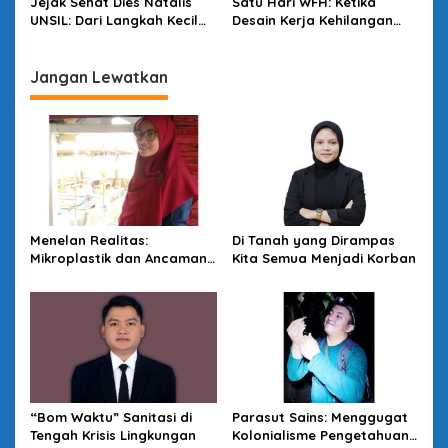
Jejak Sehat Dies Natalis
Satu Hari WFH: Ketika
UNSIL: Dari Langkah Kecil
Desain Kerja Kehilangan
Menuju Dampak Besar
Daya Strategis
Jangan Lewatkan
Menelan Realitas:
Di Tanah yang Dirampas
Mikroplastik dan Ancaman
Kita Semua Menjadi Korban
Tak Kasat Mata
“Bom Waktu” Sanitasi di
Parasut Sains: Menggugat
Tengah Krisis Lingkungan
Kolonialisme Pengetahuan