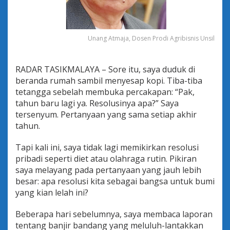
b
a
n
g
Unang Atmaja, Dosen Prodi Agribisnis Unsil
U
t
a
RADAR TASIKMALAYA – Sore itu, saya duduk di
n
g
beranda rumah sambil menyesap kopi. Tiba-tiba
E
tetangga sebelah membuka percakapan: “Pak,
k
tahun baru lagi ya. Resolusinya apa?” Saya
o
tersenyum. Pertanyaan yang sama setiap akhir
l
o
tahun.
g
i
Tapi kali ini, saya tidak lagi memikirkan resolusi
s
pribadi seperti diet atau olahraga rutin. Pikiran
K
saya melayang pada pertanyaan yang jauh lebih
i
t
besar: apa resolusi kita sebagai bangsa untuk bumi
a
yang kian lelah ini?
Beberapa hari sebelumnya, saya membaca laporan
tentang banjir bandang yang meluluh-lantakkan