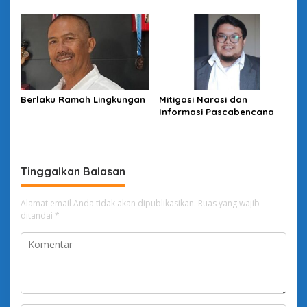
di Balik Penelitian Global
Berlaku Ramah Lingkungan
Mitigasi Narasi dan
Informasi Pascabencana
Tinggalkan Balasan
Alamat email Anda tidak akan dipublikasikan.
Ruas yang wajib
ditandai
*