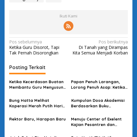
Ikuti Kami
N
Pos sebelumnya
Pos berikutnya
Ketika Guru Disorot, Tapi
Di Tanah yang Dirampas
a
Tak Pernah Disorongkan
Kita Semua Menjadi Korban
v
i
Posting Terkait
g
Ketika Kecerdasan Buatan
Papan Penuh Larangan,
a
Membantu Guru Menyusun
Lorong Penuh Asap: Ketika
s
Asesmen yang Bermakna
Bahasa Kehilangan
Kuasanya
Bung Hatta Melihat
Kumpulan Dosa Akademisi
i
Koperasi Merah Putih Hari
Berdasarkan Buku
p
Ini
Bacaannya
o
Rektor Baru, Harapan Baru
Menuju Center of Exelent
Kajian Pesantren dan
s
Politik di Kota Santri