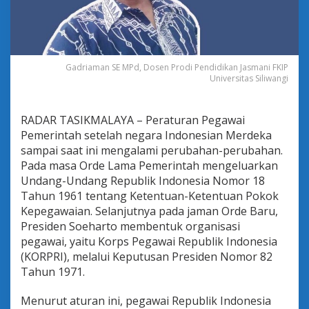
e
m
e
r
i
Gadriaman SE MPd, Dosen Prodi Pendidikan Jasmani FKIP
n
Universitas Siliwangi
t
a
h
d
RADAR TASIKMALAYA – Peraturan Pegawai
e
Pemerintah setelah negara Indonesian Merdeka
n
sampai saat ini mengalami perubahan-perubahan.
g
Pada masa Orde Lama Pemerintah mengeluarkan
a
Undang-Undang Republik Indonesia Nomor 18
n
P
Tahun 1961 tentang Ketentuan-Ketentuan Pokok
e
Kepegawaian. Selanjutnya pada jaman Orde Baru,
r
Presiden Soeharto membentuk organisasi
j
pegawai, yaitu Korps Pegawai Republik Indonesia
a
n
(KORPRI), melalui Keputusan Presiden Nomor 82
j
Tahun 1971.
i
a
Menurut aturan ini, pegawai Republik Indonesia
n