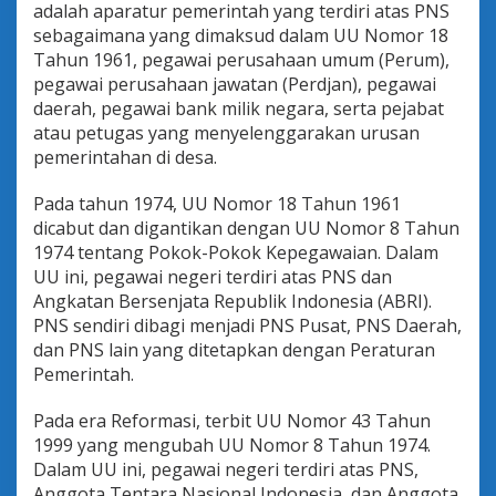
adalah aparatur pemerintah yang terdiri atas PNS
K
e
sebagaimana yang dimaksud dalam UU Nomor 18
r
Tahun 1961, pegawai perusahaan umum (Perum),
j
pegawai perusahaan jawatan (Perdjan), pegawai
a
daerah, pegawai bank milik negara, serta pejabat
d
atau petugas yang menyelenggarakan urusan
i
P
pemerintahan di desa.
e
r
Pada tahun 1974, UU Nomor 18 Tahun 1961
g
dicabut dan digantikan dengan UU Nomor 8 Tahun
u
1974 tentang Pokok-Pokok Kepegawaian. Dalam
r
u
UU ini, pegawai negeri terdiri atas PNS dan
a
Angkatan Bersenjata Republik Indonesia (ABRI).
n
PNS sendiri dibagi menjadi PNS Pusat, PNS Daerah,
T
dan PNS lain yang ditetapkan dengan Peraturan
i
n
Pemerintah.
g
g
Pada era Reformasi, terbit UU Nomor 43 Tahun
i
1999 yang mengubah UU Nomor 8 Tahun 1974.
N
Dalam UU ini, pegawai negeri terdiri atas PNS,
e
g
Anggota Tentara Nasional Indonesia, dan Anggota