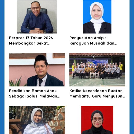
Perpres 13 Tahun 2026
Penyusutan Arsip :
Membongkar Sekat
Keraguan Musnah dan
Kesehatan: Desa Kunci
Budaya Sadar Arsip
Reformasi SKN
Pendidikan Ramah Anak
Ketika Kecerdasan Buatan
Sebagai Solusi Melawan
Membantu Guru Menyusun
Perundungan di Lingkungan
Asesmen yang Bermakna
Sekolah