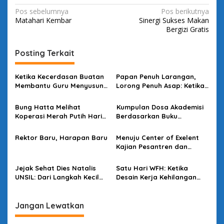
N
Pos sebelumnya
Pos berikutnya
Matahari Kembar
Sinergi Sukses Makan
a
Bergizi Gratis
v
i
Posting Terkait
g
Ketika Kecerdasan Buatan
Papan Penuh Larangan,
a
Membantu Guru Menyusun
Lorong Penuh Asap: Ketika
s
Asesmen yang Bermakna
Bahasa Kehilangan
Kuasanya
Bung Hatta Melihat
Kumpulan Dosa Akademisi
i
Koperasi Merah Putih Hari
Berdasarkan Buku
p
Ini
Bacaannya
o
Rektor Baru, Harapan Baru
Menuju Center of Exelent
Kajian Pesantren dan
s
Politik di Kota Santri
Jejak Sehat Dies Natalis
Satu Hari WFH: Ketika
UNSIL: Dari Langkah Kecil
Desain Kerja Kehilangan
Menuju Dampak Besar
Daya Strategis
Jangan Lewatkan