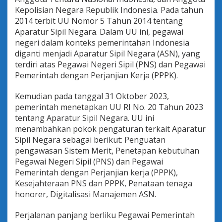
e
Kepolisian Negara Republik Indonesia. Pada tahun
r
2014 terbit UU Nomor 5 Tahun 2014 tentang
i
Aparatur Sipil Negara. Dalam UU ini, pegawai
B
negeri dalam konteks pemerintahan Indonesia
a
r
diganti menjadi Aparatur Sipil Negara (ASN), yang
u
terdiri atas Pegawai Negeri Sipil (PNS) dan Pegawai
Pemerintah dengan Perjanjian Kerja (PPPK).
Kemudian pada tanggal 31 Oktober 2023,
pemerintah menetapkan UU RI No. 20 Tahun 2023
tentang Aparatur Sipil Negara. UU ini
menambahkan pokok pengaturan terkait Aparatur
Sipil Negara sebagai berikut: Penguatan
pengawasan Sistem Merit, Penetapan kebutuhan
Pegawai Negeri Sipil (PNS) dan Pegawai
Pemerintah dengan Perjanjian kerja (PPPK),
Kesejahteraan PNS dan PPPK, Penataan tenaga
honorer, Digitalisasi Manajemen ASN.
Perjalanan panjang berliku Pegawai Pemerintah