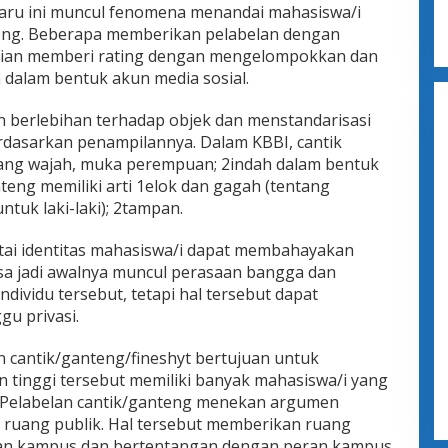
ru ini muncul fenomena menandai mahasiswa/i
eng. Beberapa memberikan pelabelan dengan
dian memberi rating dengan mengelompokkan dan
dalam bentuk akun media sosial.
 berlebihan terhadap objek dan menstandarisasi
dasarkan penampilannya. Dalam KBBI, cantik
entang wajah, muka perempuan; 2indah dalam bentuk
eng memiliki arti 1elok dan gagah (tentang
tuk laki-laki); 2tampan.
rtai identitas mahasiswa/i dapat membahayakan
isa jadi awalnya muncul perasaan bangga dan
dividu tersebut, tetapi hal tersebut dapat
 privasi.
 cantik/ganteng/fineshyt bertujuan untuk
tinggi tersebut memiliki banyak mahasiswa/i yang
. Pelabelan cantik/ganteng menekan argumen
 ruang publik. Hal tersebut memberikan ruang
ngan kampus dan bertentangan dengan peran kampus