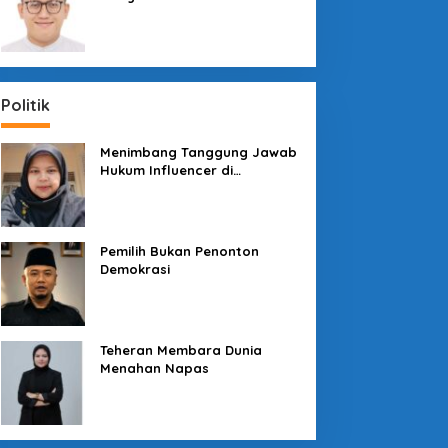
Sosial dengan “Medali” dan
“Story”
Politik
Menimbang Tanggung Jawab
Hukum Influencer di
Panggung Politik
Pemilih Bukan Penonton
Demokrasi
Teheran Membara Dunia
Menahan Napas