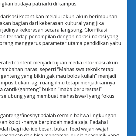
ngkan budaya patriarki di kampus.
risasi kecantikan melalui akun-akun berimbuhan
kan bagian dari kekerasan kultural yang jika
adinya kekerasan secara langsung. Glorifikasi
an terhadap penampilan dengan narasi-narasi yang
seorang menggerus parameter utama pendidikan yaitu
erated content menjadi tujuan media informasi akun
ambahan narasi seperti “Mahasiswa teknik tetapi
 ganteng yang bikin gak mau bolos kuliah” menjadi
mpus bukan lagi ruang ilmu tetapi menjadikannya
a cantik/ganteng” bukan “maba berprestasi”.
 terselubung yang membuat mahasiswa/i yang fokus
k/ganteng/fineshyt adalah cermin bahwa lingkungan
kan kolot -hanya berpindah media saja. Padahal
ah bagi ide-ide besar, bukan feed wajah-wajah
meresahkan dan bisa mencemari dunia akademik yang