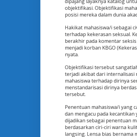
dipajang layaknya katalog untu
objektifikasi. Objektifikasi m
posisi mereka dalam dunia aka
Hakikat mahasiswa/i sebagai c
terhadap kekerasan seksual. K
berakhir pada komentar seksis
menjadi korban KBGO (Kekerasa
nyata.
Objektifikasi tersebut sangatl
terjadi akibat dari internalisas
mahasiswa terhadap dirinya send
menstandarisasi dirinya berda
tersebut.
Penentuan mahasiswa/i yang ca
dan mengacu pada kecantikan ya
dijadikan sebagai penentuan ma
berdasarkan ciri-ciri warna kul
langsing. Lensa bias bernama 