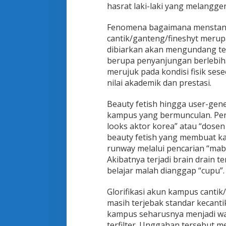
hasrat laki-laki yang melangge
Fenomena bagaimana menstanda
cantik/ganteng/fineshyt merupa
dibiarkan akan mengundang terj
berupa penyanjungan berlebih
merujuk pada kondisi fisik se
nilai akademik dan prestasi.
Beauty fetish hingga user-gen
kampus yang bermunculan. Pen
looks aktor korea” atau “dosen
beauty fetish yang membuat ka
runway melalui pencarian “mab
Akibatnya terjadi brain drain
belajar malah dianggap “cupu”.
Glorifikasi akun kampus canti
masih terjebak standar kecanti
kampus seharusnya menjadi wad
terfilter. Unggahan tersebut 