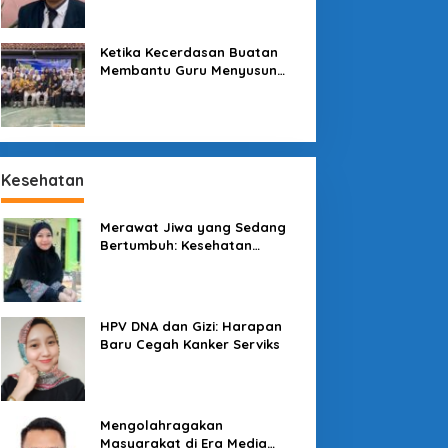
Sekolah
Ketika Kecerdasan Buatan
Membantu Guru Menyusun
Asesmen yang Bermakna
Kesehatan
Merawat Jiwa yang Sedang
Bertumbuh: Kesehatan
Mental Mahasiswa dan Peran
Kampus yang Tak Boleh Diam
HPV DNA dan Gizi: Harapan
Baru Cegah Kanker Serviks
Mengolahragakan
Masyarakat di Era Media