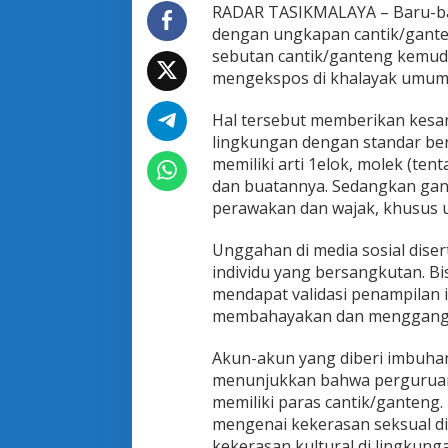
G
RADAR TASIKMALAYA – Baru-ba
a
dengan ungkapan cantik/gant
n
sebutan cantik/ganteng kemu
t
mengekspos di khalayak umum 
e
n
g
Hal tersebut memberikan kesan
lingkungan dengan standar ber
memiliki arti 1elok, molek (t
dan buatannya. Sedangkan gant
perawakan dan wajak, khusus un
Unggahan di media sosial dise
individu yang bersangkutan. B
mendapat validasi penampilan in
membahayakan dan mengganggu
Akun-akun yang diberi imbuhan
menunjukkan bahwa perguruan 
memiliki paras cantik/ganteng
mengenai kekerasan seksual di
kekerasan kultural di lingku