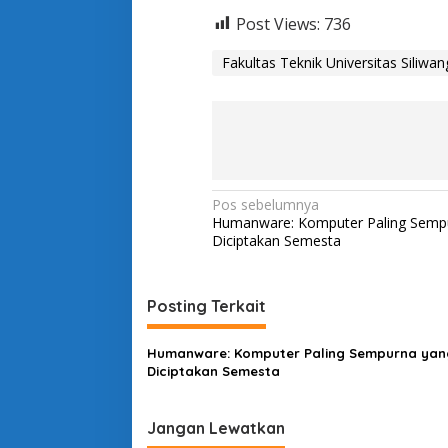
Post Views:
736
Fakultas Teknik Universitas Siliwan
N
Pos sebelumnya
Humanware: Komputer Paling Semp
a
Diciptakan Semesta
v
i
Posting Terkait
g
a
Humanware: Komputer Paling Sempurna yan
s
Diciptakan Semesta
i
p
Jangan Lewatkan