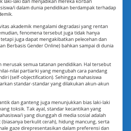
k laki-laki dan menjadikan mereka korban
ahasiswa/i dalam dunia pendidikan berdampak terhadap
demik.
ivitas akademik mengalami degradasi yang rentan
emudian, fenomena tersebut juga tidak hanya
 tetapi juga dapat mengakibatkan pelecehan dan
n Berbasis Gender Online) bahkan sampai di dunia
ah merusak semua tatanan pendidikan. Hal tersebut
i nilai-nilai partiarki yang mengubah cara pandang
iri (self-objectification). Sehingga mahasiswa
sarkan standar-standar yang dilakukan akun-akun
ntik dan ganteng juga menunjukkan bias laki-laki
ng toksik. Tak ayal, standar kecantikan yang
hasiswa/i yang diunggah di media sosial adalah
it (biasanya berkulit cerah), hidung mancung, serta
male gaze direpresentasikan dalam preferensi dan