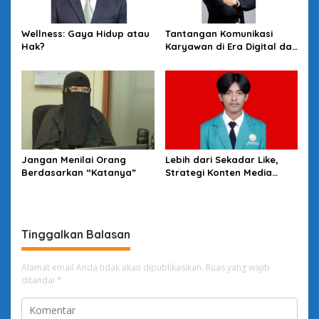
Wellness: Gaya Hidup atau
Tantangan Komunikasi
Hak?
Karyawan di Era Digital dan
Solusinya
Jangan Menilai Orang
Lebih dari Sekadar Like,
Berdasarkan “Katanya”
Strategi Konten Media
Sosial untuk Menghidupkan
Brand Awareness
Tinggalkan Balasan
Alamat email Anda tidak akan dipublikasikan.
Ruas yang wajib
ditandai
*