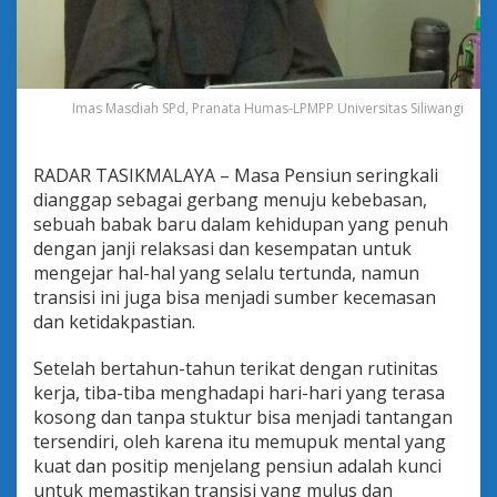
a
n
M
a
h
a
Imas Masdiah SPd, Pranata Humas-LPMPP Universitas Siliwangi
k
a
r
RADAR TASIKMALAYA – Masa Pensiun seringkali
y
dianggap sebagai gerbang menuju kebebasan,
a
sebuah babak baru dalam kehidupan yang penuh
M
dengan janji relaksasi dan kesempatan untuk
e
m
mengejar hal-hal yang selalu tertunda, namun
b
transisi ini juga bisa menjadi sumber kecemasan
a
dan ketidakpastian.
n
g
Setelah bertahun-tahun terikat dengan rutinitas
u
n
kerja, tiba-tiba menghadapi hari-hari yang terasa
M
kosong dan tanpa stuktur bisa menjadi tantangan
e
tersendiri, oleh karena itu memupuk mental yang
n
kuat dan positip menjelang pensiun adalah kunci
t
a
untuk memastikan transisi yang mulus dan