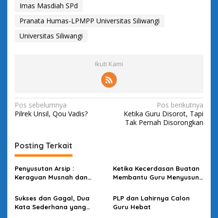
Imas Masdiah SPd
Pranata Humas-LPMPP Universitas Siliwangi
Universitas Siliwangi
Ikuti Kami
N
Pos sebelumnya
Pos berikutnya
Pilrek Unsil, Qou Vadis?
Ketika Guru Disorot, Tapi
a
Tak Pernah Disorongkan
v
i
Posting Terkait
g
Penyusutan Arsip :
Ketika Kecerdasan Buatan
a
Keraguan Musnah dan
Membantu Guru Menyusun
s
Budaya Sadar Arsip
Asesmen yang Bermakna
Sukses dan Gagal, Dua
PLP dan Lahirnya Calon
i
Kata Sederhana yang
Guru Hebat
p
Ternyata Tidak Sederhana