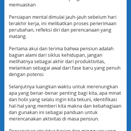
l
memuaskan
P
e
Persiapan mental dimulai jauh-jauh sebelum hari
n
terakhir kerja, ini melibatkan proses penerimaan
s
i
perubahan, refleksi diri dan perencanaan yang
u
matang.
n
y
Pertama akui dan terima bahwa pensiun adalah
a
bagian alami dari siklus kehidupan, jangan
n
g
melihatnya sebagai akhir dari produktivitas,
M
melainkan sebagai awal dari fase baru yang penuh
e
dengan potensi.
n
g
Selanjutnya luangkan waktu untuk merenungkan
i
n
apa yang benar-benar penting bagi kita, apa minat
s
dan hobi yang selalu ingin kita tekuni, identifikasi
p
hal-hal yang memberi kita makna dan kebahagiaan
i
dan gunakan ini sebagai panduan untuk
r
merencanakan aktivitas di masa pensiun.
a
s
i