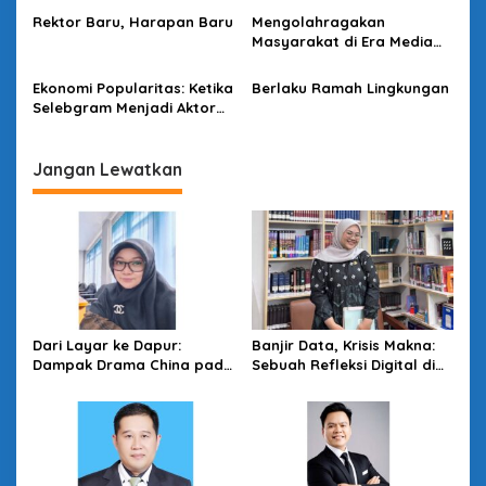
o
Rektor Baru, Harapan Baru
Mengolahragakan
Masyarakat di Era Media
s
Sosial dengan “Medali” dan
“Story”
Ekonomi Popularitas: Ketika
Berlaku Ramah Lingkungan
Selebgram Menjadi Aktor
Utama Pasar Digital
Jangan Lewatkan
Dari Layar ke Dapur:
Banjir Data, Krisis Makna:
Dampak Drama China pada
Sebuah Refleksi Digital di
Produktivitas Ibu-Ibu
Era Information Overload