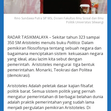
a
s
i
d
Rino Sundawa Putra SIP MSi, Dosen Fakultas Ilmu Sosial dan Ilmu
a
Politik Universitas Siliwangi
n
S
t
RADAR TASIKMALAYA – Sekitar tahun 323 sampai
a
350 SM
Aristoteles
menulis buku
Politica
. Dalam
b
i
pemikiran filosofisnya tentang sebuah negara dan
l
bagaimana menciptakan sistem kekuasaan negara
i
yang ideal, atau lazim kita sebut dengan
t
pemerintah. Aristoteles mengurai tiga bentuk
a
s
pemerintahan. Monarki, Teokrasi dan Politea
P
(demokrasi).
o
l
Aristoteles Adalah peletak dasar kajian filsafat
i
politik barat. Semua sistem politik yang pernah
t
i
mengatur pemerintahan di berbagai belahan dunia
k
adalah praktik pemerintahan yang sudah lama
I
menjadi pergulatan pemikiran Aristoteles. Di
n