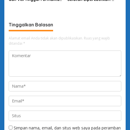
yang Terkucil: Satir Atas
Melihat Lewat Kacamata
Pola Pencitraan Pilkada
Sea Power Mahan
Tasikmalaya
Tinggalkan Balasan
Alamat email Anda tidak akan dipublikasikan.
Ruas yang wajib
ditandai
*
Simpan nama, email, dan situs web saya pada peramban