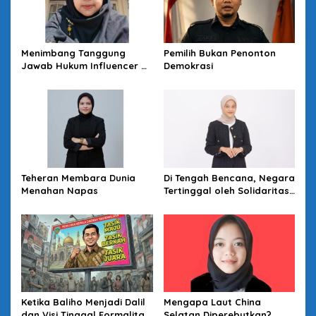
Menimbang Tanggung
Pemilih Bukan Penonton
Jawab Hukum Influencer di
Demokrasi
Panggung Politik
Teheran Membara Dunia
Di Tengah Bencana, Negara
Menahan Napas
Tertinggal oleh Solidaritas
Warga
Ketika Baliho Menjadi Dalil
Mengapa Laut China
dan Visi Tinggal Formalitas
Selatan Diperebutkan?