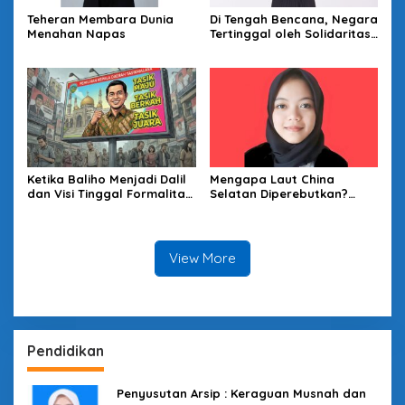
Teheran Membara Dunia
Di Tengah Bencana, Negara
Menahan Napas
Tertinggal oleh Solidaritas
Warga
Ketika Baliho Menjadi Dalil
Mengapa Laut China
dan Visi Tinggal Formalitas
Selatan Diperebutkan?
yang Terkucil: Satir Atas
Melihat Lewat Kacamata
Pola Pencitraan Pilkada
Sea Power Mahan
Tasikmalaya
View More
Pendidikan
Penyusutan Arsip : Keraguan Musnah dan