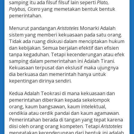
samping itu ada filsuf filsuf lain seperti
Plato,
d
Polybus, Cicero
yang memetakan bentuk bentuk
o
n
pemerintahan.
e
s
Menurut pandangan
Aristoteles
Monarki Adalah
i
sistem yang memberi kekuasaan pada satu orang.
a
Tidak ada ruang diskusi dalam menciptakan hukum
dan kebijakan. Semua berjalan efektif dan efisien
tanpa kegaduhan. Tetapi kecenderungan atau efek
samping dalam pemerintahan ini Adalah Tirani.
Kekuasaan terpusat dan ekslusif maka ujungnya
dia berkuasa dan memerintah hanya untuk
kepentingan dirinya sendiri.
Kedua Adalah Teokrasi di mana kekuasaan dan
pemerintahan diberikan kepada sekelompok
orang, kaum bangsawan, kaum intelektual,
cendikia atau cerdik pandai dan kaum agamawan.
Pemerintahan berada di tangan yang tepat karena
diisi oleh orang orang kompeten. Tetapi
Aristoteles
mengatakan kecenderungan dari bentuk ini adalah