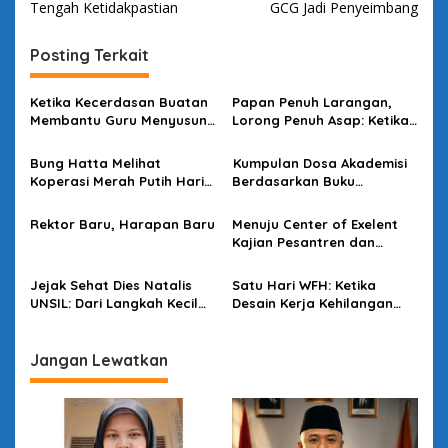
v
Tengah Ketidakpastian
GCG Jadi Penyeimbang
i
Posting Terkait
g
a
Ketika Kecerdasan Buatan
Papan Penuh Larangan,
s
Membantu Guru Menyusun
Lorong Penuh Asap: Ketika
Asesmen yang Bermakna
Bahasa Kehilangan
i
Kuasanya
Bung Hatta Melihat
Kumpulan Dosa Akademisi
p
Koperasi Merah Putih Hari
Berdasarkan Buku
Ini
Bacaannya
o
Rektor Baru, Harapan Baru
Menuju Center of Exelent
s
Kajian Pesantren dan
Politik di Kota Santri
Jejak Sehat Dies Natalis
Satu Hari WFH: Ketika
UNSIL: Dari Langkah Kecil
Desain Kerja Kehilangan
Menuju Dampak Besar
Daya Strategis
Jangan Lewatkan