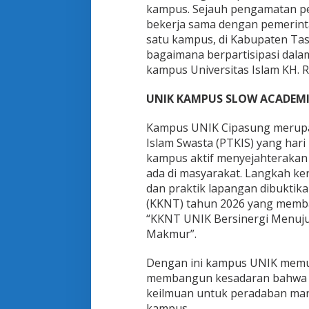
kampus. Sejauh pengamatan pen
bekerja sama dengan pemerint
satu kampus, di Kabupaten Ta
bagaimana berpartisipasi dala
kampus Universitas Islam KH. 
UNIK KAMPUS SLOW ACADEM
Kampus UNIK Cipasung merupa
Islam Swasta (PTKIS) yang ha
kampus aktif menyejahteraka
ada di masyarakat. Langkah k
dan praktik lapangan dibuktik
(KKNT) tahun 2026 yang memba
“KKNT UNIK Bersinergi Menuju 
Makmur”.
Dengan ini kampus UNIK memul
membangun kesadaran bahwa p
keilmuan untuk peradaban manus
kampus.