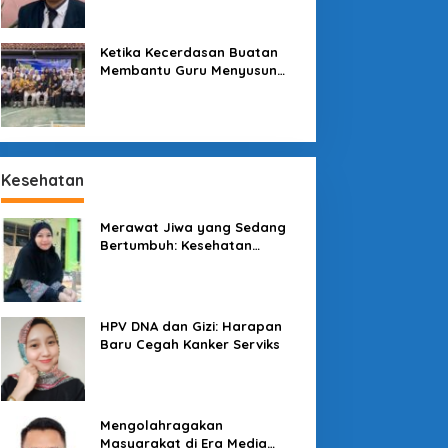
Sekolah
Ketika Kecerdasan Buatan
Membantu Guru Menyusun
Asesmen yang Bermakna
Kesehatan
Merawat Jiwa yang Sedang
Bertumbuh: Kesehatan
Mental Mahasiswa dan Peran
Kampus yang Tak Boleh Diam
HPV DNA dan Gizi: Harapan
Baru Cegah Kanker Serviks
Mengolahragakan
Masyarakat di Era Media