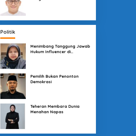
Sosial dengan “Medali” dan
“Story”
Politik
Menimbang Tanggung Jawab
Hukum Influencer di
Panggung Politik
Pemilih Bukan Penonton
Demokrasi
Teheran Membara Dunia
Menahan Napas