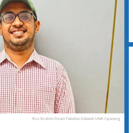
Rico Ibrahim Dosen Fakultas Dakwah UNIK Cipasung