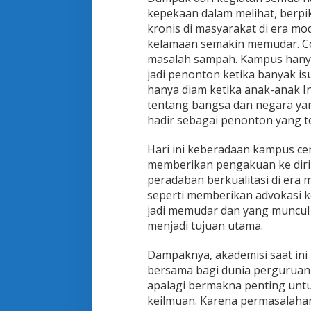
kepekaan dalam melihat, berpi
kronis di masyarakat di era mod
kelamaan semakin memudar. Con
masalah sampah. Kampus hanya
jadi penonton ketika banyak i
hanya diam ketika anak-anak In
tentang bangsa dan negara yang
hadir sebagai penonton yang t
Hari ini keberadaan kampus ce
memberikan pengakuan ke diri 
peradaban berkualitasi di era 
seperti memberikan advokasi k
jadi memudar dan yang muncul i
menjadi tujuan utama.
Dampaknya, akademisi saat in
bersama bagi dunia perguruan t
apalagi bermakna penting untuk
keilmuan. Karena permasalah