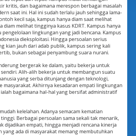
kir kritis, dan bagaimana merespon berbagai masalah
ern saat ini. Hal ini sudah terlalu jauh sehingga lama-
toh kecil saja, kampus hanya diam saat melihat
 diam melihat tingginya kasus KDRT. Kampus hanya
su pengelolaan lingkungan yang jadi bencana. Kampus
donesia dieksploitasi. Hingga persoalan serius
 kian jauh dari adab publik, kampus sering kali
ertib, bukan sebagai penyambung suara nurani.
nderung bergerak ke dalam, yaitu bekerja untuk
sendiri. Alih-alih bekerja untuk membangun suatu
manusia yang serba ditunjang dengan teknologi,
e masyarakat. Akhirnya kesadaran empati lingkungan
alah bagaimana hal-hal yang bersifat administratif
i mudah kelelahan. Adanya semacam kematian
inggi. Berbagai persoalan sama sekali tak menarik,
 dijadikan empati, hingga menjadi rencana kinerja
an yang ada di masyarakat memang membutuhkan