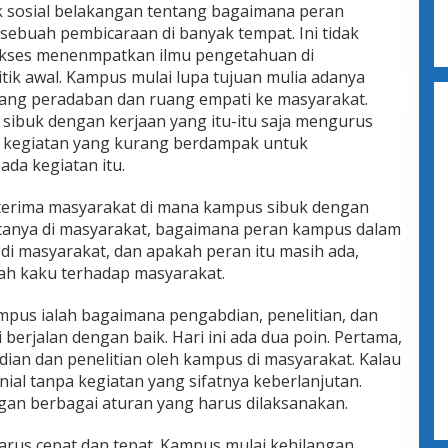
k sosial belakangan tentang bagaimana peran
sebuah pembicaraan di banyak tempat. Ini tidak
kses menenmpatkan ilmu pengetahuan di
itik awal. Kampus mulai lupa tujuan mulia adanya
ng peradaban dan ruang empati ke masyarakat.
s sibuk dengan kerjaan yang itu-itu saja mengurus
gga kegiatan yang kurang berdampak untuk
da kegiatan itu.
iterima masyarakat di mana kampus sibuk dengan
 tanya di masyarakat, bagaimana peran kampus dalam
i masyarakat, dan apakah peran itu masih ada,
ah kaku terhadap masyarakat.
pus ialah bagaimana pengabdian, penelitian, dan
berjalan dengan baik. Hari ini ada dua poin. Pertama,
ian dan penelitian oleh kampus di masyarakat. Kalau
al tanpa kegiatan yang sifatnya keberlanjutan.
an berbagai aturan yang harus dilaksanakan.
rus cepat dan tepat. Kampus mulai kehilangan