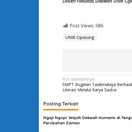
Dosen Fakultas Dakwah UNIK Cip
Post Views:
586
UNIK Cipasung
N
Pos sebelumnya
SMPT Bugelan Tasikmalaya Berhasi
a
Literasi Melalui Karya Sastra
v
i
Posting Terkait
g
Ngaji Ngopi: Wajah Dakwah Humanis di Teng
a
Perubahan Zaman
s