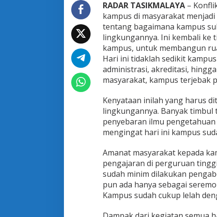
RADAR TASIKMALAYA
– Konfli
kampus di masyarakat menjadi 
tentang bagaimana kampus su
lingkungannya. Ini kembali ke t
kampus, untuk membangun rua
Hari ini tidaklah sedikit kampu
administrasi, akreditasi, hin
masyarakat, kampus terjebak pa
Kenyataan inilah yang harus d
lingkungannya. Banyak timbul
penyebaran ilmu pengetahuan d
mengingat hari ini kampus sud
Amanat masyarakat kepada kam
pengajaran di perguruan tinggi 
sudah minim dilakukan pengabd
pun ada hanya sebagai seremoni
Kampus sudah cukup lelah deng
Dampak dari kegiatan semua ha