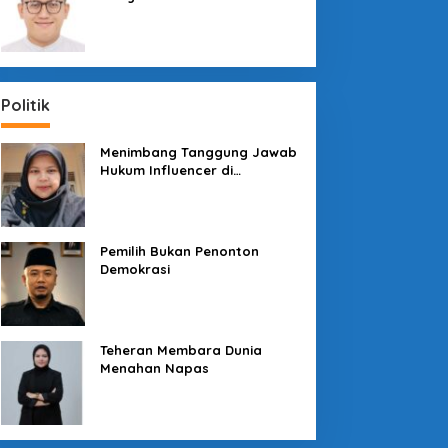
Sosial dengan “Medali” dan
“Story”
Politik
Menimbang Tanggung Jawab
Hukum Influencer di
Panggung Politik
Pemilih Bukan Penonton
Demokrasi
Teheran Membara Dunia
Menahan Napas