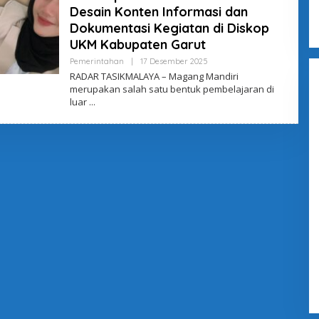
Desain Konten Informasi dan
Dokumentasi Kegiatan di Diskop
UKM Kabupaten Garut
Pemerintahan
|
17 Desember 2025
O
L
RADAR TASIKMALAYA – Magang Mandiri
E
merupakan salah satu bentuk pembelajaran di
H
luar
A
D
M
I
N