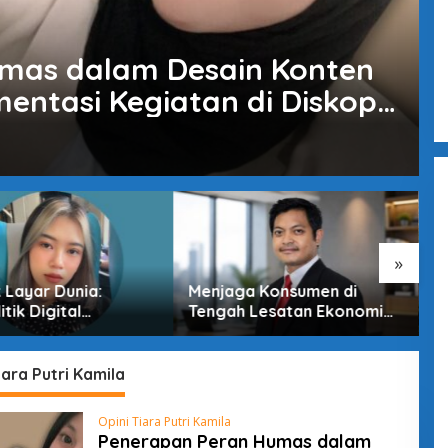
mas dalam Desain Konten
entasi Kegiatan di Diskop
ut
»
k Layar Dunia:
Menjaga Konsumen di
P
tik Digital
Tengah Lesatan Ekonomi
G
ia di Era
Digital
T
ungan Tak Terlihat
S
iara Putri Kamila
Opini Tiara Putri Kamila
Penerapan Peran Humas dalam