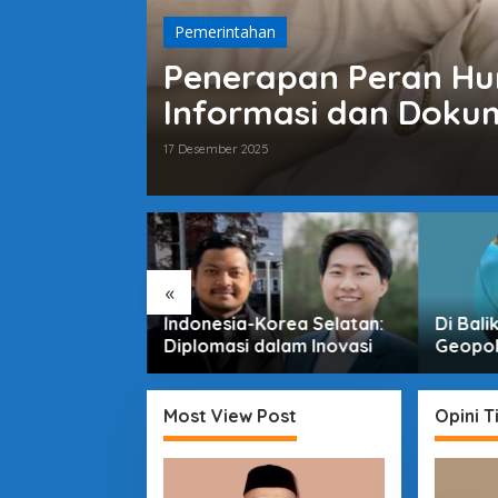
Pemerintahan
Penerapan Peran Hu
Informasi dan Dokum
UKM Kabupaten Gar
17 Desember 2025
ko Naik,
r dan Program
«
Indonesia-Korea Selatan:
Di Bali
Diplomasi dalam Inovasi
Geopoli
Indones
Pertar
Most View Post
Opini T