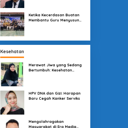
Sekolah
Ketika Kecerdasan Buatan
Membantu Guru Menyusun
Asesmen yang Bermakna
Harga Sembako Naik,
Antara Pasar dan Program
Kesehatan
Negara
Merawat Jiwa yang Sedang
Bertumbuh: Kesehatan
Mental Mahasiswa dan Peran
Kampus yang Tak Boleh Diam
esona Kawah
alunggung: Permata Alam
HPV DNA dan Gizi: Harapan
asikmalaya yang Menanti
Baru Cegah Kanker Serviks
entuhan Tata Kelola
Mengolahragakan
Masyarakat di Era Media