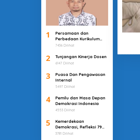
1
Persamaan dan
Perbedaan Kurikulum
Merdeka dan Deep
7436 Dilihat
Learning
2
Tunjangan Kinerja Dosen
6147 Dilihat
3
Puasa Dan Pengawasan
Internal
5497 Dilihat
4
Pemilu dan Masa Depan
Demokrasi Indonesia
4553 Dilihat
5
Kemerdekaan
Demokrasi, Refleksi 79
Tahun Indonesia
3781 Dilihat
Merdeka