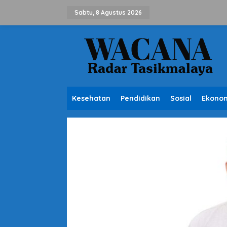
L
e
Sabtu, 8 Agustus 2026
w
a
t
i
k
e
k
o
n
Kesehatan
Pendidikan
Sosial
Ekono
t
e
n