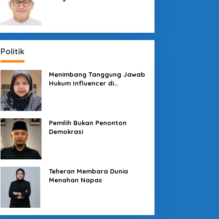
Sosial dengan “Medali” dan
“Story”
Politik
Menimbang Tanggung Jawab
Hukum Influencer di
Panggung Politik
Pemilih Bukan Penonton
Demokrasi
Teheran Membara Dunia
Menahan Napas