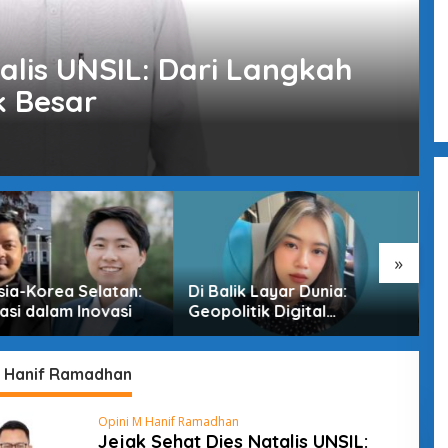
alis UNSIL: Dari Langkah
k Besar
»
sia-Korea Selatan:
Di Balik Layar Dunia:
M
asi dalam Inovasi
Geopolitik Digital
T
Indonesia di Era
D
Pertarungan Tak Terlihat
M Hanif Ramadhan
Opini M Hanif Ramadhan
Jejak Sehat Dies Natalis UNSIL: