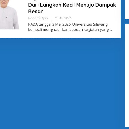
Dari Langkah Kecil Menuju Dampak
Besar
Ragam Opini
|
11 Mei 2026
O
L
PADA tanggal 3 Mei 2026, Universitas Siliwangi
E
kembali menghadirkan sebuah kegiatan yang
H
A
D
M
I
N