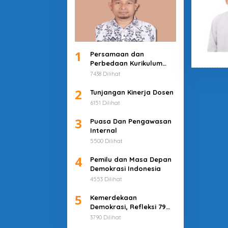
1
Persamaan dan
Perbedaan Kurikulum
Merdeka dan Deep
7438 Dilihat
Learning
2
Tunjangan Kinerja Dosen
6151 Dilihat
3
Puasa Dan Pengawasan
Internal
5500 Dilihat
4
Pemilu dan Masa Depan
Demokrasi Indonesia
4553 Dilihat
5
Kemerdekaan
Demokrasi, Refleksi 79
Tahun Indonesia
3790 Dilihat
Merdeka