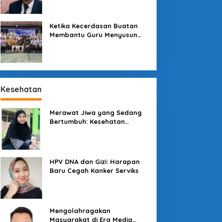
Sekolah
Ketika Kecerdasan Buatan
Membantu Guru Menyusun
Asesmen yang Bermakna
Kesehatan
Merawat Jiwa yang Sedang
Bertumbuh: Kesehatan
Mental Mahasiswa dan Peran
Kampus yang Tak Boleh Diam
enjaga Konsumen di
Pesona Kawah
engah Lesatan Ekonomi
Galunggung: Permata Alam
HPV DNA dan Gizi: Harapan
igital
Tasikmalaya yang Menanti
Baru Cegah Kanker Serviks
Sentuhan Tata Kelola
Mengolahragakan
Masyarakat di Era Media