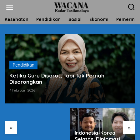
L
e
w
a
Kesehatan
Pendidikan
Sosial
Ekonomi
Pemerinta
t
i
k
e
k
o
n
t
Pendidikan
e
Ketika Guru Disorot, Tapi Tak Pernah
n
Disorongkan
4 Februari 2026
Harga Sembako Naik,
Antara Pasar dan
Program Negara
«
»
Indonesia-Korea
Selatan: Diplomasi