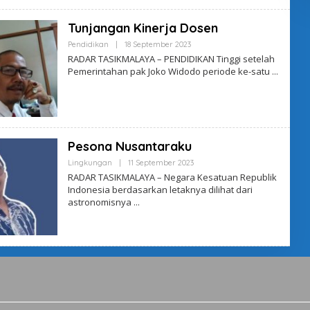
D
M
Tunjangan Kinerja Dosen
I
N
Pendidikan
|
18 September 2023
O
L
RADAR TASIKMALAYA – PENDIDIKAN Tinggi setelah
E
Pemerintahan pak Joko Widodo periode ke-satu
H
A
D
M
I
N
Pesona Nusantaraku
Lingkungan
|
11 September 2023
O
L
RADAR TASIKMALAYA – Negara Kesatuan Republik
E
Indonesia berdasarkan letaknya dilihat dari
H
astronomisnya
A
D
M
I
N