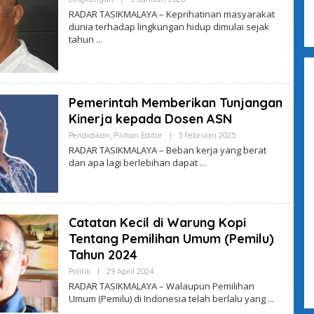
L
RADAR TASIKMALAYA – Keprihatinan masyarakat
E
dunia terhadap lingkungan hidup dimulai sejak
H
tahun
A
D
M
I
N
Pemerintah Memberikan Tunjangan
Kinerja kepada Dosen ASN
Pendidikan
,
Pilihan Editor
|
3 Februari 2025
O
L
RADAR TASIKMALAYA – Beban kerja yang berat
E
dan apa lagi berlebihan dapat
H
A
D
M
I
N
Catatan Kecil di Warung Kopi
Tentang Pemilihan Umum (Pemilu)
Tahun 2024
Politik
|
29 April 2024
O
L
RADAR TASIKMALAYA – Walaupun Pemilihan
E
Umum (Pemilu) di Indonesia telah berlalu yang
H
A