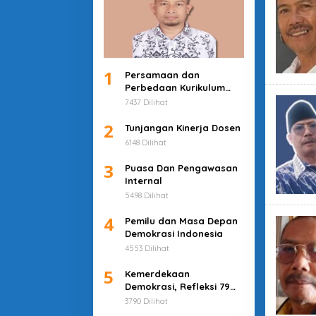
1
Persamaan dan
Perbedaan Kurikulum
Merdeka dan Deep
7437 Dilihat
Learning
2
Tunjangan Kinerja Dosen
6148 Dilihat
3
Puasa Dan Pengawasan
Internal
5498 Dilihat
4
Pemilu dan Masa Depan
Demokrasi Indonesia
4553 Dilihat
5
Kemerdekaan
Demokrasi, Refleksi 79
Tahun Indonesia
3790 Dilihat
Merdeka