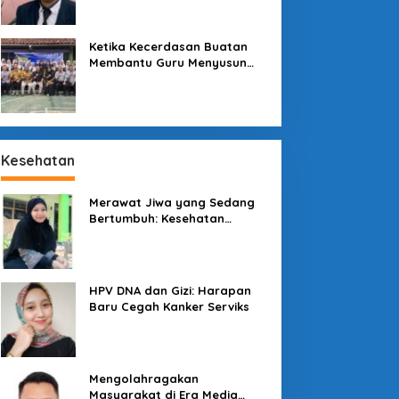
Sekolah
Ketika Kecerdasan Buatan
Lingkungan
Membantu Guru Menyusun
Asesmen yang Bermakna
Berlaku Ramah Lingkungan
Januari 2026
Kesehatan
Merawat Jiwa yang Sedang
Bertumbuh: Kesehatan
Mental Mahasiswa dan Peran
Kampus yang Tak Boleh Diam
enjaga Konsumen di
Pesona Kawah
engah Lesatan Ekonomi
Galunggung: Permata Alam
HPV DNA dan Gizi: Harapan
igital
Tasikmalaya yang Menanti
Baru Cegah Kanker Serviks
Sentuhan Tata Kelola
Mengolahragakan
Masyarakat di Era Media