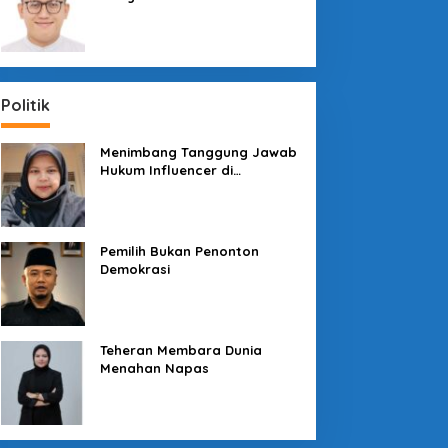
Sosial dengan “Medali” dan
“Story”
Politik
Menimbang Tanggung Jawab
Hukum Influencer di
Panggung Politik
Pemilih Bukan Penonton
Demokrasi
Teheran Membara Dunia
Menahan Napas