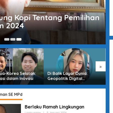
rung Kopi Tentang Pemilihan
n 2024
5 
»
sia-Korea Selatan:
Di Balik Layar Dunia:
M
asi dalam Inovasi
Geopolitik Digital
T
Indonesia di Era
D
Pertarungan Tak Terlihat
man SE MPd
Berlaku Ramah Lingkungan
Lingkungan
|
5 Januari 2026
O