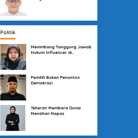
Sosial dengan “Medali” dan
“Story”
Politik
Menimbang Tanggung Jawab
Hukum Influencer di
Panggung Politik
Pemilih Bukan Penonton
Demokrasi
Teheran Membara Dunia
Menahan Napas