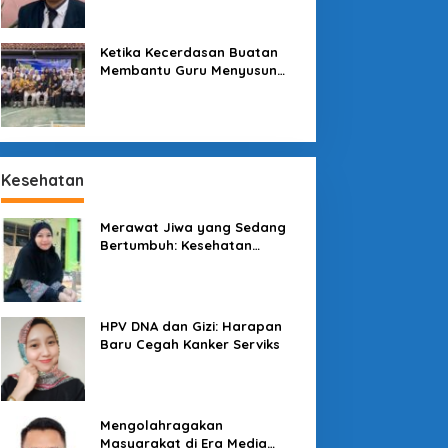
Sekolah
Ketika Kecerdasan Buatan
Membantu Guru Menyusun
Asesmen yang Bermakna
Kesehatan
Merawat Jiwa yang Sedang
Bertumbuh: Kesehatan
Mental Mahasiswa dan Peran
Kampus yang Tak Boleh Diam
enjaga Konsumen di
Pesona Kawah
engah Lesatan Ekonomi
Galunggung: Permata Alam
HPV DNA dan Gizi: Harapan
igital
Tasikmalaya yang Menanti
Baru Cegah Kanker Serviks
Sentuhan Tata Kelola
Mengolahragakan
Masyarakat di Era Media