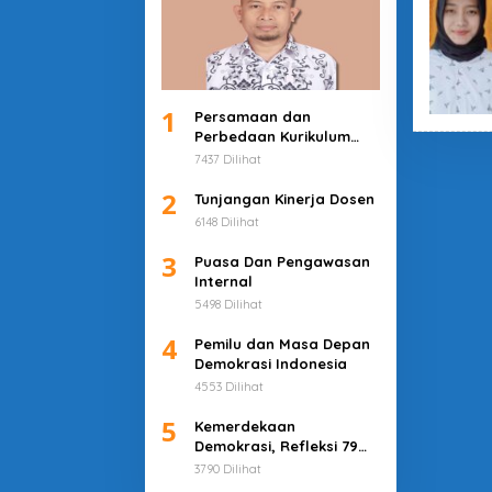
1
Persamaan dan
Perbedaan Kurikulum
Merdeka dan Deep
7437 Dilihat
Learning
2
Tunjangan Kinerja Dosen
6148 Dilihat
3
Puasa Dan Pengawasan
Internal
5498 Dilihat
4
Pemilu dan Masa Depan
Demokrasi Indonesia
4553 Dilihat
5
Kemerdekaan
Demokrasi, Refleksi 79
Tahun Indonesia
3790 Dilihat
Merdeka