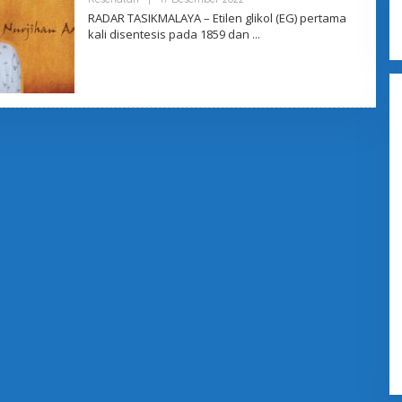
L
RADAR TASIKMALAYA – Etilen glikol (EG) pertama
E
kali disentesis pada 1859 dan
H
A
D
M
I
N