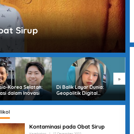
bat Sirup
»
sia-Korea Selatan:
Di Balik Layar Dunia:
M
asi dalam Inovasi
Geopolitik Digital
T
Indonesia di Era
D
Pertarungan Tak Terlihat
likol
Kontaminasi pada Obat Sirup
Kesehatan
|
17 Desember 2022
O