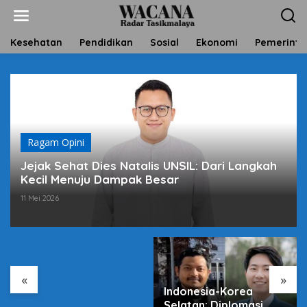
L
e
w
a
Kesehatan
Pendidikan
Sosial
Ekonomi
Pemerinta
t
i
k
e
k
o
n
t
Ragam Opini
e
Jejak Sehat Dies Natalis UNSIL: Dari Langkah
n
Kecil Menuju Dampak Besar
11 Mei 2026
Harga Sembako Naik,
Antara Pasar dan
Program Negara
«
»
Indonesia-Korea
Selatan: Diplomasi