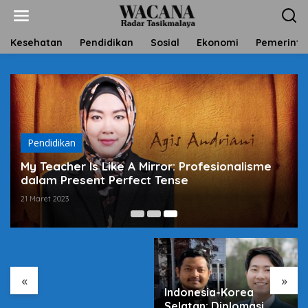
L
e
w
a
Kesehatan
Pendidikan
Sosial
Ekonomi
Pemerinta
t
i
k
e
k
o
n
t
Pendidikan
e
My Teacher Is Like A Mirror: Profesionalisme
n
dalam Present Perfect Tense
21 Maret 2023
Harga Sembako Naik,
Antara Pasar dan
Program Negara
«
»
Indonesia-Korea
Selatan: Diplomasi