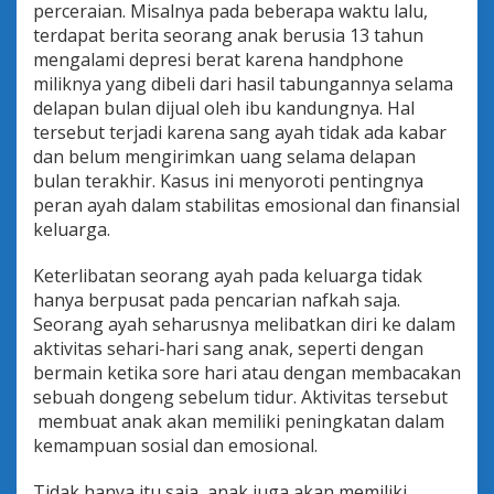
perceraian. Misalnya pada beberapa waktu lalu,
a
n
terdapat berita seorang anak berusia 13 tahun
g
mengalami depresi berat karena handphone
a
miliknya yang dibeli dari hasil tabungannya selama
n
delapan bulan dijual oleh ibu kandungnya. Hal
P
e
tersebut terjadi karena sang ayah tidak ada kabar
r
dan belum mengirimkan uang selama delapan
a
bulan terakhir. Kasus ini menyoroti pentingnya
n
peran ayah dalam stabilitas emosional dan finansial
A
keluarga.
y
a
h
Keterlibatan seorang ayah pada keluarga tidak
D
hanya berpusat pada pencarian nafkah saja.
a
Seorang ayah seharusnya melibatkan diri ke dalam
l
aktivitas sehari-hari sang anak, seperti dengan
a
m
bermain ketika sore hari atau dengan membacakan
H
sebuah dongeng sebelum tidur. Aktivitas tersebut
i
membuat anak akan memiliki peningkatan dalam
d
kemampuan sosial dan emosional.
u
p
n
Tidak hanya itu saja, anak juga akan memiliki