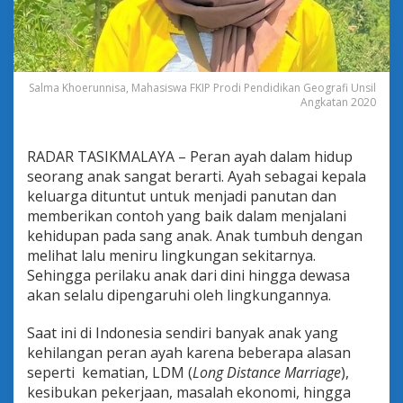
a
k
I
n
d
o
Salma Khoerunnisa, Mahasiswa FKIP Prodi Pendidikan Geografi Unsil
Angkatan 2020
n
e
s
i
RADAR TASIKMALAYA – Peran ayah dalam hidup
a
seorang anak sangat berarti. Ayah sebagai kepala
A
keluarga dituntut untuk menjadi panutan dan
k
memberikan contoh yang baik dalam menjalani
a
n
kehidupan pada sang anak. Anak tumbuh dengan
T
melihat lalu meniru lingkungan sekitarnya.
e
Sehingga perilaku anak dari dini hingga dewasa
r
akan selalu dipengaruhi oleh lingkungannya.
u
s
K
Saat ini di Indonesia sendiri banyak anak yang
e
kehilangan peran ayah karena beberapa alasan
h
seperti kematian, LDM (
Long Distance Marriage
),
i
kesibukan pekerjaan, masalah ekonomi, hingga
l