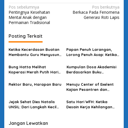
N
Pos sebelumnya
Pos berikutnya
Pentingnya Kesehatan
Berkaca Pada Fenomena
a
Mental Anak dengan
Generasi Roti Lapis
v
Permainan Tradisional
i
Posting Terkait
g
a
Ketika Kecerdasan Buatan
Papan Penuh Larangan,
s
Membantu Guru Menyusun
Lorong Penuh Asap: Ketika
Asesmen yang Bermakna
Bahasa Kehilangan
i
Kuasanya
Bung Hatta Melihat
Kumpulan Dosa Akademisi
p
Koperasi Merah Putih Hari
Berdasarkan Buku
Ini
Bacaannya
o
Rektor Baru, Harapan Baru
Menuju Center of Exelent
s
Kajian Pesantren dan
Politik di Kota Santri
Jejak Sehat Dies Natalis
Satu Hari WFH: Ketika
UNSIL: Dari Langkah Kecil
Desain Kerja Kehilangan
Menuju Dampak Besar
Daya Strategis
Jangan Lewatkan