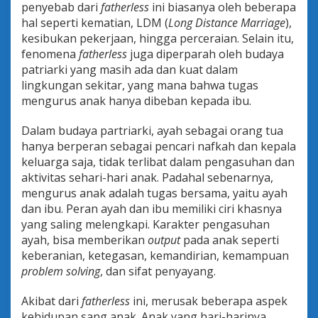
penyebab dari
fatherless
ini biasanya oleh beberapa
hal seperti kematian, LDM (
Long Distance Marriage
),
kesibukan pekerjaan, hingga perceraian. Selain itu,
fenomena
fatherless
juga diperparah oleh budaya
patriarki yang masih ada dan kuat dalam
lingkungan sekitar, yang mana bahwa tugas
mengurus anak hanya dibeban kepada ibu.
Dalam budaya partriarki, ayah sebagai orang tua
hanya berperan sebagai pencari nafkah dan kepala
keluarga saja, tidak terlibat dalam pengasuhan dan
aktivitas sehari-hari anak. Padahal sebenarnya,
mengurus anak adalah tugas bersama, yaitu ayah
dan ibu. Peran ayah dan ibu memiliki ciri khasnya
yang saling melengkapi. Karakter pengasuhan
ayah, bisa memberikan
output
pada anak seperti
keberanian, ketegasan, kemandirian, kemampuan
problem solving
, dan sifat penyayang.
Akibat dari
fatherless
ini, merusak beberapa aspek
kehidupan sang anak. Anak yang hari-harinya