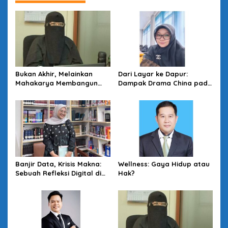
Bukan Akhir, Melainkan
Dari Layar ke Dapur:
Mahakarya Membangun
Dampak Drama China pada
Mental Pensiun yang
Produktivitas Ibu-Ibu
Menginspirasi
Banjir Data, Krisis Makna:
Wellness: Gaya Hidup atau
Sebuah Refleksi Digital di
Hak?
Era Information Overload