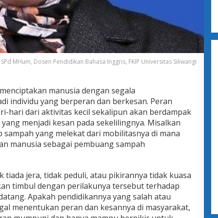
 SPd MHum, Dosen Pendidikan Bahasa Inggris, FKIP Universitas Siliwangi
enciptakan manusia dengan segala
i individu yang berperan dan berkesan. Peran
-hari dari aktivitas kecil sekalipun akan berdampak
 yang menjadi kesan pada sekelilingnya. Misalkan
p sampah yang melekat dari mobilitasnya di mana
peran manusia sebagai pembuang sampah
ada jera, tidak peduli, atau pikirannya tidak kuasa
an timbul dengan perilakunya tersebut terhadap
datang. Apakah pendidikannya yang salah atau
agal menentukan peran dan kesannya di masyarakat,