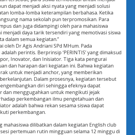
un dapat menjadi aksi nyata yang menjadi solusi
iatan lomba-lomba keterampilan berbahasa. Ketika
 langsung nama sekolah pun terpromosikan. Para
kampus dan juga didampingi oleh para mahasiswa
ni menjadi daya tarik tersendiri yang memotivasi siswa
rta dalam semua kegiatan.”
ai oleh Dr Agis Andriani SPd MHum. Pada
 adalah perintis. Berprinsip ‘PERINTIS’ yang dimaksud
or, Inovator, dan Inisiator. Tiga kata pengurai
uan dan harapan dari kegiatan ini. Bahwa kegiatan
erak untuk menjadi anchor, yang memberikan
berkelanjutan. Dalam prosesnya, kegiatan tersebut
mengembangkan diri sehingga efeknya dapat
ar dan menggugahkan untuk mengikuti jejak
erhadap perkembangan ilmu pengetahuan dan
siator adalah bahwa rekan sesama siswa dapat
kuti perkembangan.
 mahasiswa dilibatkan dalam kegiatan English club
 sesi pertemuan rutin mingguan selama 12 minggu di