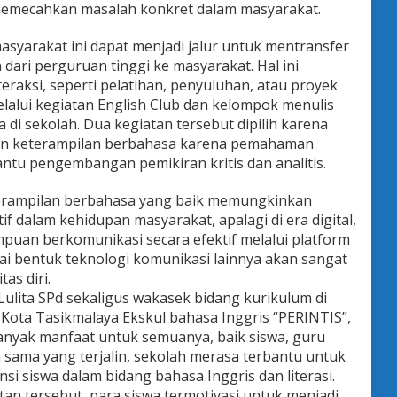
 memecahkan masalah konkret dalam masyarakat.
syarakat ini dapat menjadi jalur untuk mentransfer
ari perguruan tinggi ke masyarakat. Hal ini
eraksi, seperti pelatihan, penyuluhan, atau proyek
lalui kegiatan English Club dan kelompok menulis
 di sekolah. Dua kegiatan tersebut dipilih karena
an keterampilan berbahasa karena pemahaman
tu pengembangan pemikiran kritis dan analitis.
eterampilan berbahasa yang baik memungkinkan
if dalam kehidupan masyarakat, apalagi di era digital,
puan berkomunikasi secara efektif melalui platform
gai bentuk teknologi komunikasi lainnya akan sangat
as diri.
ulita SPd sekaligus wakasek bidang kurikulum di
ota Tasikmalaya Ekskul bahasa Inggris “PERINTIS”,
banyak manfaat untuk semuanya, baik siswa, guru
 sama yang terjalin, sekolah merasa terbantu untuk
 siswa dalam bidang bahasa Inggris dan literasi.
an tersebut, para siswa termotivasi untuk menjadi