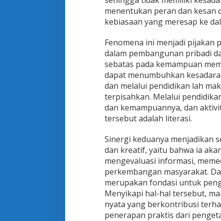
sehingga tidak memiliki kesa
i
menentukan peran dan kesan dir
t
kebiasaan yang meresap ke da
e
r
a
Fenomena ini menjadi pijakan 
s
dalam pembangunan pribadi dan
i
sebatas pada kemampuan memba
K
dapat menumbuhkan kesadaran 
e
t
dan melalui pendidikan lah mak
e
terpisahkan. Melalui pendidi
r
dan kemampuannya, dan aktivit
a
tersebut adalah literasi.
m
p
i
Sinergi keduanya menjadikan se
l
dan kreatif, yaitu bahwa ia a
a
mengevaluasi informasi, memec
n
perkembangan masyarakat. Dari
B
merupakan fondasi untuk peng
e
r
Menyikapi hal-hal tersebut, m
b
nyata yang berkontribusi ter
a
penerapan praktis dari penget
h