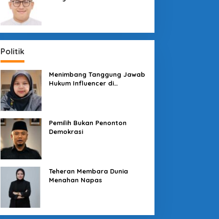
Sosial dengan “Medali” dan
“Story”
Politik
Menimbang Tanggung Jawab
Hukum Influencer di
Panggung Politik
Pemilih Bukan Penonton
Demokrasi
Teheran Membara Dunia
Menahan Napas