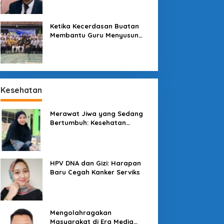
Sekolah
Ketika Kecerdasan Buatan
Membantu Guru Menyusun
Asesmen yang Bermakna
Kesehatan
Merawat Jiwa yang Sedang
Bertumbuh: Kesehatan
Mental Mahasiswa dan Peran
Kampus yang Tak Boleh Diam
HPV DNA dan Gizi: Harapan
Baru Cegah Kanker Serviks
Mengolahragakan
Masyarakat di Era Media