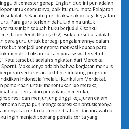
inggu di semester genap. English club ini pun adalah
lopor untuk semuanya, baik itu guru mata Pelajaran
ak sekolah. Selain itu pun dilaksanakan juga kegiatan
uru. Para guru terlebih dahulu dibina untuk
a tersusunlah sebuah buku berjudul Kisahku
ime dalam Pendidikan (2022). Buku tersebut adalah
an para guru untuk berbagi pengalamannya dalam
 tersebut menjadi penggema motivasi kepada para
uk menulis. Tulisan-tulisan para siswa tersebut
’. Kata tersebut adalah singkatan dari Merdeka,
an Sportif. Maksudnya adalah bahwa kegiatan menulis
 berperan serta secara aktif mendukung program
didikan Indonesia (melalui Kurikulum Merdeka).
kan pembinaan untuk menentukan ide mereka,
at alur cerita dari pengalaman mereka,
nspirasi, dan menjunjung tinggi kejujuran dalam
bernama Nayla pun mengekspresikan antusismenya
ya menyukai cerita dari umur 9 tahun, dan ini awal dari
ku ingin menjadi seorang penulis cerita yang