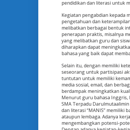
pendidikan dan literasi untuk
a
s
a
Kegiatan pengabdian kepada ma
pengetahuan dan keterampilan d
melibatkan berbagai bentuk int
penerapan praktis, misalnya me
yang melibatkan guru dan siswa
diharapkan dapat meningkatk
bahasa yang baik dapat memban
Selain itu, dengan memiliki k
seseorang untuk partisipasi akt
tuntutan untuk memiliki kemam
media sosial, email, dan berba
berdampak meningkatkan kualit
Menurut guru bahasa Inggris, L
SMA Terpadu Darulmutaalimin K
dan literasi “MANIS” memiliki 
ataupun lembaga. Adanya kerja
mengembangkan potensi-potensi
Dengan adanya kegiatan-kegiat