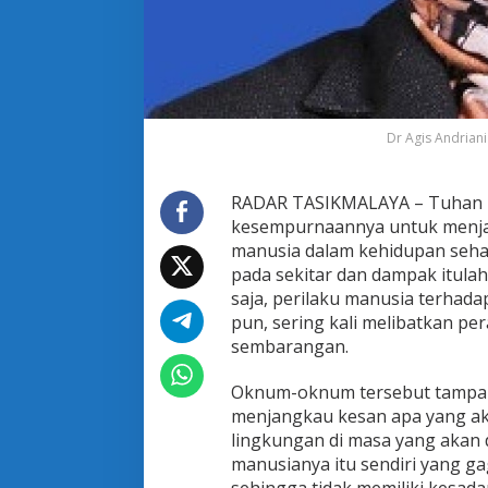
i
a
n
P
a
d
a
Dr Agis Andriani
M
a
s
RADAR TASIKMALAYA – Tuhan m
y
a
kesempurnaannya untuk menjad
r
manusia dalam kehidupan sehari
a
pada sekitar dan dampak itulah
k
saja, perilaku manusia terhada
a
pun, sering kali melibatkan 
t
M
sembarangan.
e
l
Oknum-oknum tersebut tampak ti
a
menjangkau kesan apa yang ak
l
lingkungan di masa yang akan 
u
i
manusianya itu sendiri yang g
L