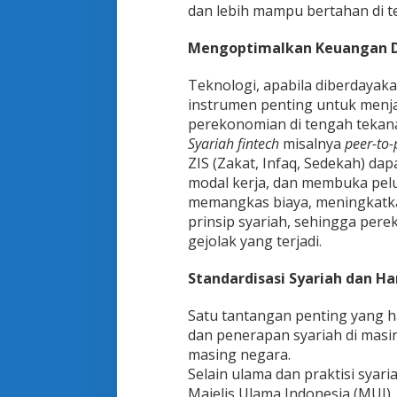
dan lebih mampu bertahan di 
Mengoptimalkan Keuangan Di
Teknologi, apabila diberdayaka
instrumen penting untuk menj
perekonomian di tengah tekan
Syariah fintech
misalnya
peer-to-
ZIS (Zakat, Infaq, Sedekah) d
modal kerja, dan membuka pelu
memangkas biaya, meningkatkan
prinsip syariah, sehingga pere
gejolak yang terjadi.
Standardisasi Syariah dan H
Satu tantangan penting yang h
dan penerapan syariah di mas
masing negara.
Selain ulama dan praktisi syar
Majelis Ulama Indonesia (MUI),