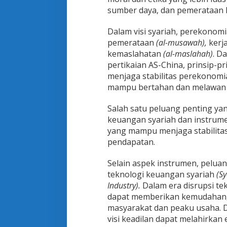
n
sumber daya, dan pemerataan
G
l
Dalam visi syariah, perekonomi
o
pemerataan
(al-musawah),
kerj
b
a
kemaslahatan
(al-maslahah)
. D
l
pertikaian AS-China, prinsip-
menjaga stabilitas perekonom
mampu bertahan dan melawan 
Salah satu peluang penting ya
keuangan syariah dan instrume
yang mampu menjaga stabilit
pendapatan.
Selain aspek instrumen, pelua
teknologi keuangan syariah
(Sy
Industry).
Dalam era disrupsi te
dapat memberikan kemudahan, 
masyarakat dan peaku usaha. Da
visi keadilan dapat melahirkan 