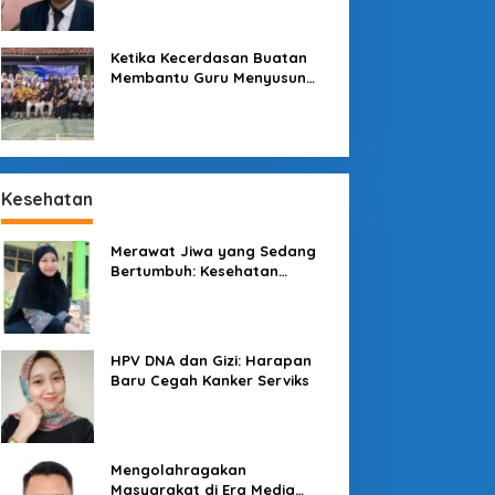
Sekolah
Ketika Kecerdasan Buatan
Membantu Guru Menyusun
Asesmen yang Bermakna
Kesehatan
Merawat Jiwa yang Sedang
Bertumbuh: Kesehatan
Mental Mahasiswa dan Peran
Kampus yang Tak Boleh Diam
HPV DNA dan Gizi: Harapan
Baru Cegah Kanker Serviks
Mengolahragakan
Masyarakat di Era Media