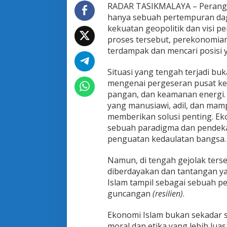
o
RADAR TASIKMALAYA – Perang d
m
hanya sebuah pertempuran dag
i
kekuatan geopolitik dan visi 
I
proses tersebut, perekonomian 
s
terdampak dan mencari posisi 
l
a
m
Situasi yang tengah terjadi bu
M
mengenai pergeseran pusat ke
e
pangan, dan keamanan energi. 
n
yang manusiawi, adil, dan ma
g
g
memberikan solusi penting. Ek
u
sebuah paradigma dan pendeka
n
penguatan kedaulatan bangsa.
c
a
Namun, di tengah gejolak ters
n
g
diberdayakan dan tantangan ya
T
Islam tampil sebagai sebuah pe
a
guncangan
(resilien)
.
t
a
Ekonomi Islam bukan sekadar s
n
a
moral dan etika yang lebih lua