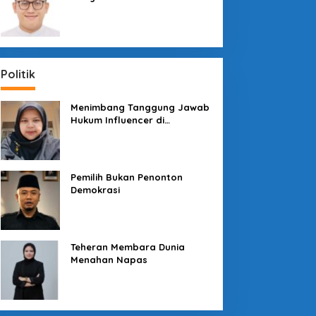
Sosial dengan “Medali” dan
“Story”
Politik
Menimbang Tanggung Jawab
Hukum Influencer di
Panggung Politik
Pemilih Bukan Penonton
Demokrasi
Teheran Membara Dunia
Menahan Napas