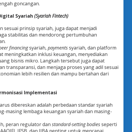
tengah goncangan.
gital Syariah
(Syariah Fintech)
n sesuai prinsip syariah, juga dapat menjadi
aga stabilitas dan mendorong pertumbuhan
an.
peer financing
syariah,
payments
syariah, dan platform
apat meningkatkan inklusi keuangan, menyediakan
ang bisnis mikro. Langkah tersebut juga dapat
 transparansi, dan menjaga proses yang adil sesuai
konomian lebih resilien dan mampu bertahan dari
armonisasi Implementasi
arus dibereskan adalah perbedaan standar syariah
ing-masing lembaga keuangan syariah dan masing-
iah, peran regulator dan
standard-setting bodies
seperti
 AAOIFI, IFSB, dan IIBA penting untuk mencapai