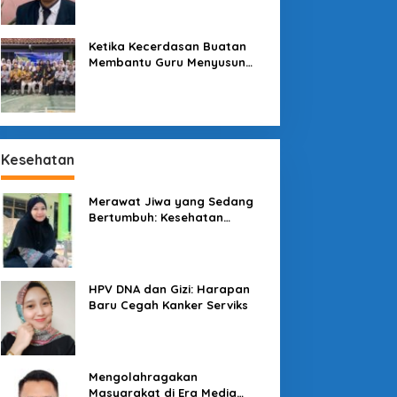
Sekolah
Ketika Kecerdasan Buatan
Membantu Guru Menyusun
Asesmen yang Bermakna
Kesehatan
Merawat Jiwa yang Sedang
Bertumbuh: Kesehatan
Mental Mahasiswa dan Peran
Kampus yang Tak Boleh Diam
HPV DNA dan Gizi: Harapan
Baru Cegah Kanker Serviks
Mengolahragakan
Masyarakat di Era Media