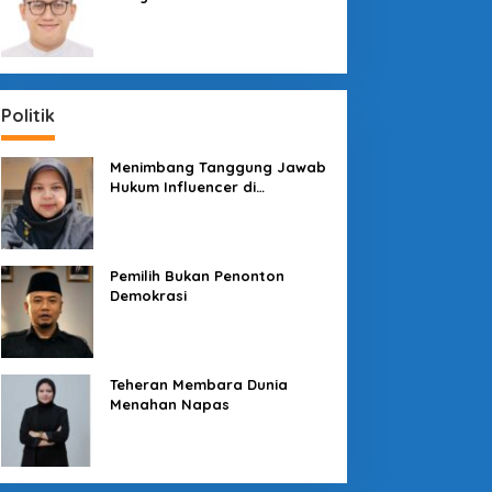
Sosial dengan “Medali” dan
“Story”
Politik
Menimbang Tanggung Jawab
Hukum Influencer di
Panggung Politik
Pemilih Bukan Penonton
Demokrasi
Teheran Membara Dunia
Menahan Napas