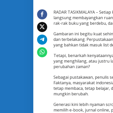
r
k
a
RADAR TASIKMALAYA – Setiap k
h
langsung membayangkan ruanga
P
rak-rak buku yang berdebu, dan
e
n
Gambaran ini begitu kuat sehi
g
g
dan terbelakang. Perpustakaan
u
yang bahkan tidak masuk list des
n
a
Tetapi, benarkah kenyataann
y
yang menghilang, atau justru 
a
n
perubahan zaman?
g
H
Sebagai pustakawan, penulis 
i
Faktanya, masyarakat indonesi
l
tetap membaca, tetap belajar,
a
n
mungkin berubah.
g
,
Generasi kini lebih nyaman scr
a
memilih e-book, jurnal online,
t