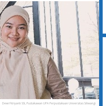
Dewi Fitriyanti SSI, Pustakawan UPA Perpustakaan Universitas Siliwangi