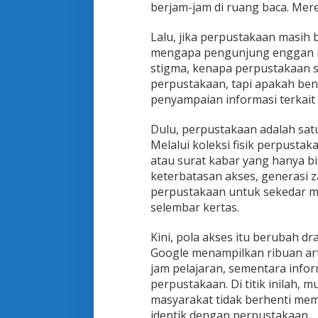
berjam-jam di ruang baca. Mere
a
u
L
Lalu, jika perpustakaan masih b
a
mengapa pengunjung enggan m
y
stigma, kenapa perpustakaan 
a
perpustakaan, tapi apakah ben
n
a
penyampaian informasi terkait 
n
y
Dulu, perpustakaan adalah sa
a
Melalui koleksi fisik perpustak
n
atau surat kabar yang hanya bi
g
T
keterbatasan akses, generasi 
i
perpustakaan untuk sekedar m
d
selembar kertas.
a
k
Kini, pola akses itu berubah d
B
e
Google menampilkan ribuan arti
r
jam pelajaran, sementara info
u
perpustakaan. Di titik inilah,
b
masyarakat tidak berhenti memb
a
identik dengan perpustakaan.
h