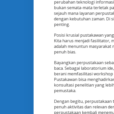
perubahan teknologi informasi
bukan semata-mata terletak p
sejauh mana layanan perpusta
dengan kebutuhan zaman. Di si
penting.
Posisi krusial pustakawan yang
Kita harus menjadi fasilitator
adalah menuntun masyarakat me
penuh bias.
Bayangkan perpustakaan sebag
baca. Sebagai laboratorium id
berani memfasilitasi workshop li
Pustakawan bisa menghadirkan 
konsultasi penelitian yang leb
pemustaka.
Dengan begitu, perpustakaan tid
penuh aktivitas dan relevan d
perpustakaan kembali menemu