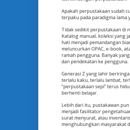
?
Apakah perpustakaan sudah cu
terpaku pada paradigma lama y
Tidak sedikit perpustakaan di n
Katalog manual, koleksi yang j
hati menjadi pemandangan bi
meluncurkan OPAC, e-book, atau
ramah pengguna. Banyak yang se
dan pendekatan ke pengguna.
Generasi Z yang lahir beririn
terlalu kaku, terlalu lambat, te
“perpustakaan sepi” terus hid
berhenti belajar.
Lebih dari itu, pustakawan pun k
menjadi fasilitator pengetahu
surat menyurat, atau inventari
menghubungkan masyarakat den