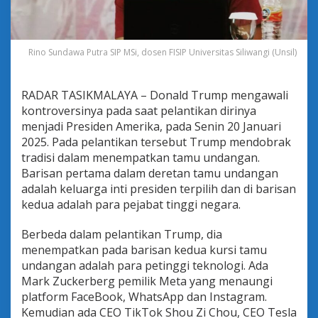
i
k
T
o
Rino Sundawa Putra SIP MSi, dosen FISIP Universitas Siliwangi (Unsil)
k
,
T
RADAR TASIKMALAYA – Donald Trump mengawali
e
s
kontroversinya pada saat pelantikan dirinya
l
menjadi Presiden Amerika, pada Senin 20 Januari
a
2025. Pada pelantikan tersebut Trump mendobrak
d
tradisi dalam menempatkan tamu undangan.
a
n
Barisan pertama dalam deretan tamu undangan
K
adalah keluarga inti presiden terpilih dan di barisan
e
kedua adalah para pejabat tinggi negara.
b
i
Berbeda dalam pelantikan Trump, dia
j
a
menempatkan pada barisan kedua kursi tamu
k
undangan adalah para petinggi teknologi. Ada
a
Mark Zuckerberg pemilik Meta yang menaungi
n
platform FaceBook, WhatsApp dan Instagram.
T
Kemudian ada CEO TikTok Shou Zi Chou, CEO Tesla
r