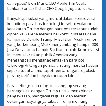
a
dan SpaceX Elon Musk, CEO Apple Tim Cook,
n
bahkan Sundar Pichai CEO Google Juga turut hadir.
s
g
Banyak spekulasi yang muncul dalam kontroversi
e
kehadiran para bos teknologi tersebut walaupun
n
d
kedekatan Trump dengan para bos tersebut sudah
e
diprediksi karena mereka berkontribusi atas dana
r
kampanye Donald Trump. Misal Elon Musk, rumor
d
yang berkembang Musk menyumbang hampir 300
i
A
Juta Dollar atau hampir 5 triliun rupiah. Kontroversi
m
ini menuai kritikan publik Amerika yang
e
menganggap menganak emaskan para bos
r
teknologi di tengah persoalan yang mereka hadapi
i
seperti tuduhan monopoli, pertarungan regulasi,
k
a
perang tarif dan banyak tuntutan lain.
Para petinggi teknologi ini dianggap sedang
bernegosiasi dengan Trump untuk menghindari
pengawasan, mengawal regulasi dan meraih
dukungan, sayangnya tabiat Trump memang