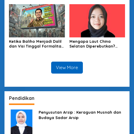
Ketika Baliho Menjadi Dalil
Mengapa Laut China
dan Visi Tinggal Formalitas
Selatan Diperebutkan?
yang Terkucil: Satir Atas
Melihat Lewat Kacamata
Pola Pencitraan Pilkada
Sea Power Mahan
Tasikmalaya
View More
Pendidikan
Penyusutan Arsip : Keraguan Musnah dan
Budaya Sadar Arsip