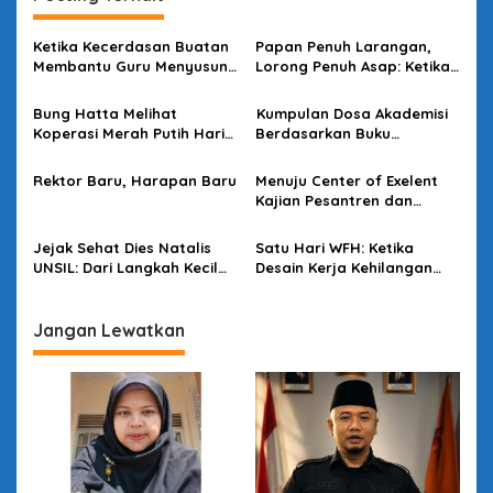
g
a
Ketika Kecerdasan Buatan
Papan Penuh Larangan,
s
Membantu Guru Menyusun
Lorong Penuh Asap: Ketika
Asesmen yang Bermakna
Bahasa Kehilangan
i
Kuasanya
Bung Hatta Melihat
Kumpulan Dosa Akademisi
p
Koperasi Merah Putih Hari
Berdasarkan Buku
Ini
Bacaannya
o
Rektor Baru, Harapan Baru
Menuju Center of Exelent
s
Kajian Pesantren dan
Politik di Kota Santri
Jejak Sehat Dies Natalis
Satu Hari WFH: Ketika
UNSIL: Dari Langkah Kecil
Desain Kerja Kehilangan
Menuju Dampak Besar
Daya Strategis
Jangan Lewatkan