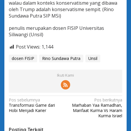
walau dalam konteks konservatisme yang dibawa
oleh Trump adalah konservatisme sempit. (Rino
Sundawa Putra SIP MSi)
penulis merupakan dosen FISIP Universitas
Siliwangi (Unsil)
Post Views:
1,144
dosen FISIP
Rino Sundawa Putra
Unsil
Ikuti Kami
N
Pos sebelumnya
Pos berikutnya
Transformasi Game dari
Marhaban Yaa Ramadhan,
a
Hobi Menjadi Karier
Manfaat Kurma Vs Haram
v
Kurma Israel
i
Posting Terkait