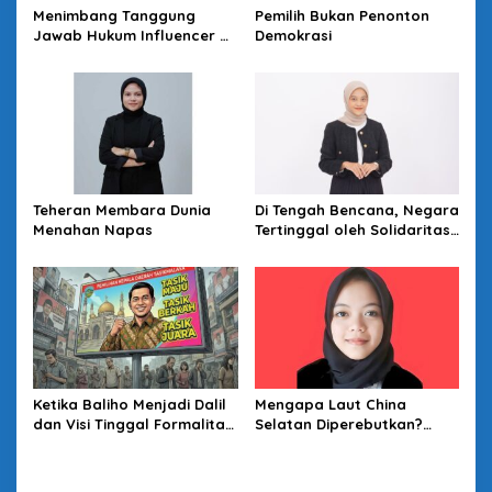
Menimbang Tanggung
Pemilih Bukan Penonton
Jawab Hukum Influencer di
Demokrasi
Panggung Politik
Teheran Membara Dunia
Di Tengah Bencana, Negara
Menahan Napas
Tertinggal oleh Solidaritas
Warga
Ketika Baliho Menjadi Dalil
Mengapa Laut China
dan Visi Tinggal Formalitas
Selatan Diperebutkan?
yang Terkucil: Satir Atas
Melihat Lewat Kacamata
Pola Pencitraan Pilkada
Sea Power Mahan
Tasikmalaya