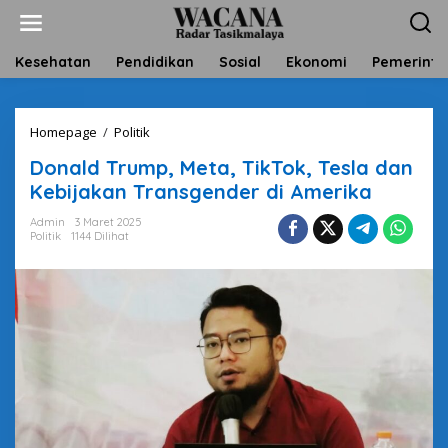
L
e
w
a
Kesehatan
Pendidikan
Sosial
Ekonomi
Pemerinta
t
i
k
Homepage
/
Politik
D
e
o
k
Donald Trump, Meta, TikTok, Tesla dan
n
o
a
n
Kebijakan Transgender di Amerika
l
t
d
e
Admin
3 Maret 2025
Politik
1144 Dilihat
T
n
r
u
m
p
,
M
e
t
a
,
T