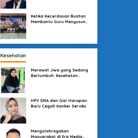
Sekolah
Ketika Kecerdasan Buatan
Membantu Guru Menyusun
Asesmen yang Bermakna
Kesehatan
Merawat Jiwa yang Sedang
Bertumbuh: Kesehatan
Mental Mahasiswa dan Peran
Kampus yang Tak Boleh Diam
HPV DNA dan Gizi: Harapan
Baru Cegah Kanker Serviks
Mengolahragakan
Masyarakat di Era Media