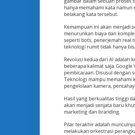
gambar dalam sebuah proses se
hanya memahami kata namun m
belakang kata tersebut.
Kemampuan ini akan menjadi s
menurunkan biaya dan komple
seperti bots, penerjemah real t
teknologi rumit tidak hanya bi
Revolusi kedua dari AI adala
beberapa kalimat saja. Google 
pembicaraan. Disusul dengan 
Teknologi mampu memahami ko
pengelolaan kamera, pencahaya
Hasil yang berkualitas tinggi d
akan menjadi senjata baru k
marketing dan branding.
Pilar terakhir adalah munculn
melakukan orkestrasi perangka