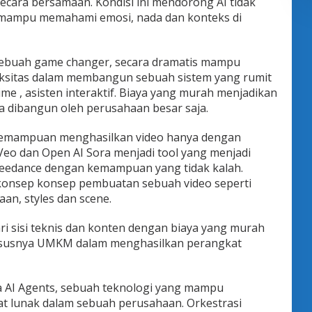
cara bersamaan. Kondisi ini mendorong AI tidak
ampu memahami emosi, nada dan konteks di
ebuah game changer, secara dramatis mampu
ksitas dalam membangun sebuah sistem yang rumit
ime , asisten interaktif. Biaya yang murah menjadikan
sa dibangun oleh perusahaan besar saja.
h kemampuan menghasilkan video hanya dengan
Veo dan Open AI Sora menjadi tool yang menjadi
seedance dengan kemampuan yang tidak kalah.
nsep konsep pembuatan sebuah video seperti
an, styles dan scene.
ari sisi teknis dan konten dengan biaya yang murah
hususnya UMKM dalam menghasilkan perangkat
ya AI Agents, sebuah teknologi yang mampu
t lunak dalam sebuah perusahaan. Orkestrasi