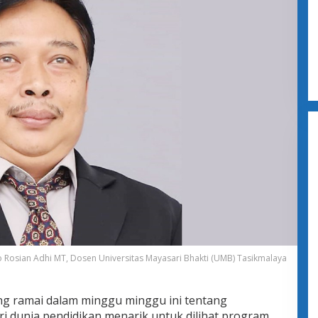
Rosian Adhi MT, Dosen Universitas Mayasari Bhakti (UMB) Tasikmalaya
 ramai dalam minggu minggu ini tentang
Dari dunia pendidikan menarik untuk dilihat program