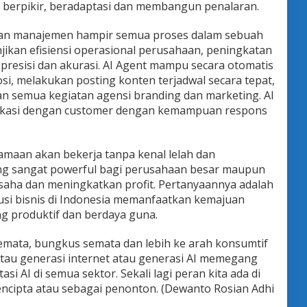
berpikir, beradaptasi dan membangun penalaran.
an manajemen hampir semua proses dalam sebuah
ikan efisiensi operasional perusahaan, peningkatan
 presisi dan akurasi. AI Agent mampu secara otomatis
i, melakukan posting konten terjadwal secara tepat,
an semua kegiatan agensi branding dan marketing. AI
kasi dengan customer dengan kemampuan respons
samaan akan bekerja tanpa kenal lelah dan
ng sangat powerful bagi perusahaan besar maupun
aha dan meningkatkan profit. Pertanyaannya adalah
tusi bisnis di Indonesia memanfaatkan kemajuan
ng produktif dan berdaya guna.
emata, bungkus semata dan lebih ke arah konsumtif
atau generasi internet atau generasi AI memegang
i AI di semua sektor. Sekali lagi peran kita ada di
pencipta atau sebagai penonton. (Dewanto Rosian Adhi