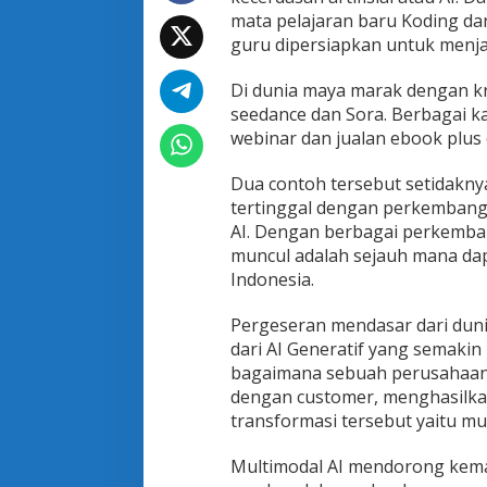
l
mata pelajaran baru Koding dan
guru dipersiapkan untuk menja
Di dunia maya marak dengan kre
seedance dan Sora. Berbagai ka
webinar dan jualan ebook plus 
Dua contoh tersebut setidakn
tertinggal dengan perkembangan
AI. Dengan berbagai perkemban
muncul adalah sejauh mana dap
Indonesia.
Pergeseran mendasar dari dun
dari AI Generatif yang sema
bagaimana sebuah perusahaan
dengan customer, menghasilkan
transformasi tersebut yaitu mul
Multimodal AI mendorong kem