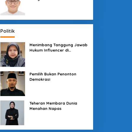
Sosial dengan “Medali” dan
“Story”
Politik
Menimbang Tanggung Jawab
Hukum Influencer di
Panggung Politik
Pemilih Bukan Penonton
Demokrasi
Teheran Membara Dunia
Menahan Napas