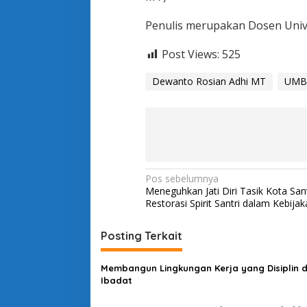
Penulis merupakan Dosen Univ
Post Views:
525
Dewanto Rosian Adhi MT
UMB 
N
Pos sebelumnya
Meneguhkan Jati Diri Tasik Kota Santr
a
Restorasi Spirit Santri dalam Kebijak
v
i
Posting Terkait
g
Membangun Lingkungan Kerja yang Disiplin 
a
Ibadat
s