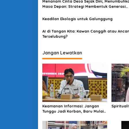
Menanam Cinta Desa Sejak Dini, Menumbuhk
i
Masa Depan: Strategi Membentuk Generasi
p
Inovatif dan Berkelanjutan
o
Keadilan Ekologis untuk Galunggung
s
AI di Tangan Kita: Kawan Canggih atau Anc
Terselubung?
Jangan Lewatkan
Keamanan Informasi: Jangan
Spiritual
Tunggu Jadi Korban, Baru Mulai
Peduli