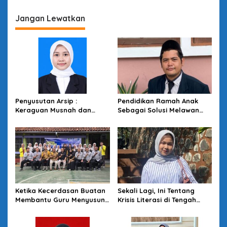
Jangan Lewatkan
Penyusutan Arsip :
Pendidikan Ramah Anak
Keraguan Musnah dan
Sebagai Solusi Melawan
Budaya Sadar Arsip
Perundungan di Lingkungan
Sekolah
Ketika Kecerdasan Buatan
Sekali Lagi, Ini Tentang
Membantu Guru Menyusun
Krisis Literasi di Tengah
Asesmen yang Bermakna
Melimpahnya Informasi