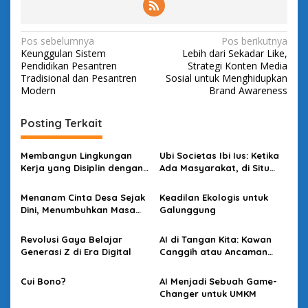
N
Pos sebelumnya
Pos berikutnya
Keunggulan Sistem
Lebih dari Sekadar Like,
a
Pendidikan Pesantren
Strategi Konten Media
v
Tradisional dan Pesantren
Sosial untuk Menghidupkan
Modern
Brand Awareness
i
g
Posting Terkait
a
s
Membangun Lingkungan
Ubi Societas Ibi Ius: Ketika
Kerja yang Disiplin dengan
Ada Masyarakat, di Situ
i
Ibadat
Hukum Hadir
p
Menanam Cinta Desa Sejak
Keadilan Ekologis untuk
Dini, Menumbuhkan Masa
Galunggung
o
Depan: Strategi Membentuk
s
Generasi Inovatif dan
Revolusi Gaya Belajar
AI di Tangan Kita: Kawan
Berkelanjutan
Generasi Z di Era Digital
Canggih atau Ancaman
Terselubung?
Cui Bono?
AI Menjadi Sebuah Game-
Changer untuk UMKM