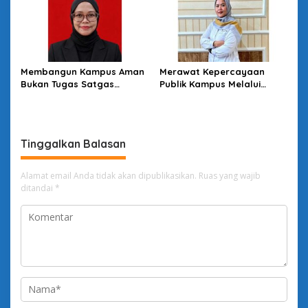
Membangun Kampus Aman
Merawat Kepercayaan
Bukan Tugas Satgas
Publik Kampus Melalui
Semata
Good University
Governance
Tinggalkan Balasan
Alamat email Anda tidak akan dipublikasikan.
Ruas yang wajib
ditandai
*