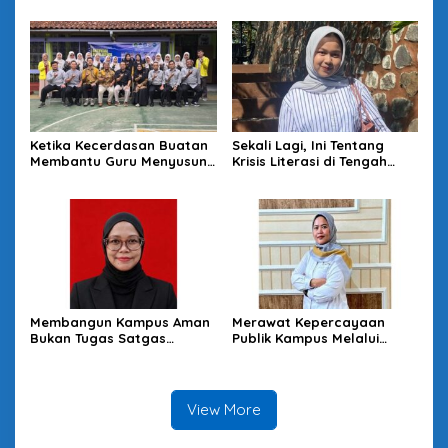
Sekolah
Ketika Kecerdasan Buatan
Sekali Lagi, Ini Tentang
Membantu Guru Menyusun
Krisis Literasi di Tengah
Asesmen yang Bermakna
Melimpahnya Informasi
Membangun Kampus Aman
Merawat Kepercayaan
Bukan Tugas Satgas
Publik Kampus Melalui
Semata
Good University
Governance
View More