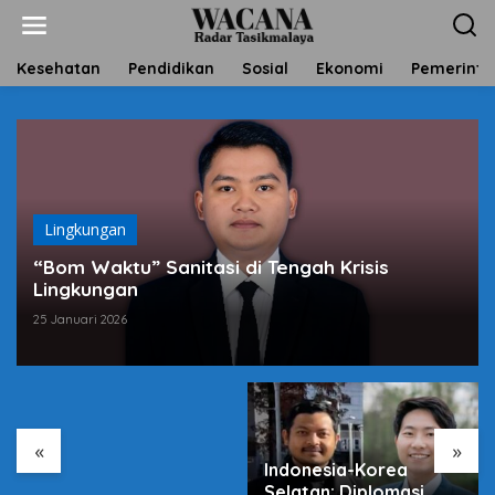
L
e
w
a
Kesehatan
Pendidikan
Sosial
Ekonomi
Pemerinta
t
i
k
e
k
o
n
t
Lingkungan
e
“Bom Waktu” Sanitasi di Tengah Krisis
n
Lingkungan
25 Januari 2026
Harga Sembako Naik,
Antara Pasar dan
Program Negara
«
»
Indonesia-Korea
Selatan: Diplomasi