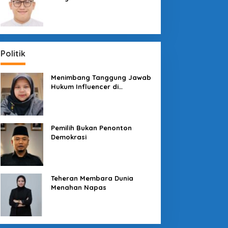
Sosial dengan “Medali” dan
“Story”
Politik
Menimbang Tanggung Jawab
Hukum Influencer di
Panggung Politik
Pemilih Bukan Penonton
Demokrasi
Teheran Membara Dunia
Menahan Napas