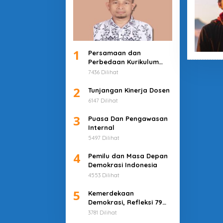
1
Persamaan dan
Perbedaan Kurikulum
Merdeka dan Deep
7436 Dilihat
Learning
2
Tunjangan Kinerja Dosen
6147 Dilihat
3
Puasa Dan Pengawasan
Internal
5497 Dilihat
4
Pemilu dan Masa Depan
Demokrasi Indonesia
4553 Dilihat
5
Kemerdekaan
Demokrasi, Refleksi 79
Tahun Indonesia
3781 Dilihat
Merdeka