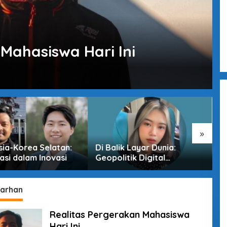
Mahasiswa Hari Ini
»
sia-Korea Selatan:
Di Balik Layar Dunia:
M
asi dalam Inovasi
Geopolitik Digital
T
Indonesia di Era
D
Pertarungan Tak Terlihat
Farhan
Realitas Pergerakan Mahasiswa
Hari Ini