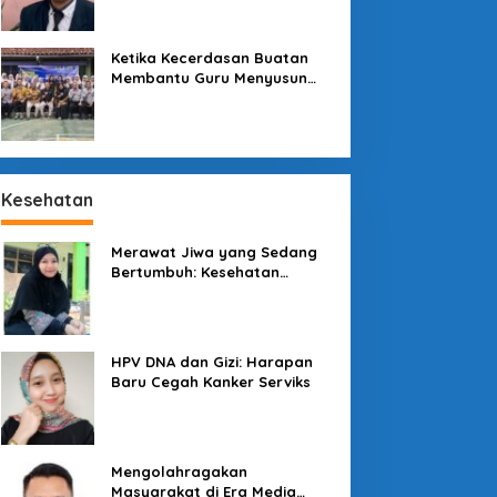
Sekolah
Ketika Kecerdasan Buatan
Membantu Guru Menyusun
Asesmen yang Bermakna
Kesehatan
Merawat Jiwa yang Sedang
Bertumbuh: Kesehatan
Mental Mahasiswa dan Peran
Kampus yang Tak Boleh Diam
enjaga Konsumen di
Pesona Kawah
engah Lesatan Ekonomi
Galunggung: Permata Alam
HPV DNA dan Gizi: Harapan
igital
Tasikmalaya yang Menanti
Baru Cegah Kanker Serviks
Sentuhan Tata Kelola
Mengolahragakan
Masyarakat di Era Media