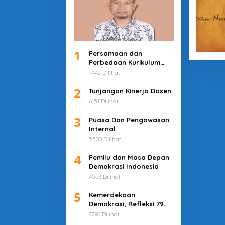
1
Persamaan dan
Perbedaan Kurikulum
Merdeka dan Deep
7442 Dilihat
Learning
2
Tunjangan Kinerja Dosen
6151 Dilihat
3
Puasa Dan Pengawasan
Internal
5500 Dilihat
4
Pemilu dan Masa Depan
Demokrasi Indonesia
4553 Dilihat
5
Kemerdekaan
Demokrasi, Refleksi 79
Tahun Indonesia
3790 Dilihat
Merdeka