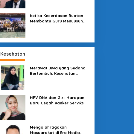
Sekolah
Ketika Kecerdasan Buatan
Membantu Guru Menyusun
Asesmen yang Bermakna
Kesehatan
Merawat Jiwa yang Sedang
Bertumbuh: Kesehatan
Mental Mahasiswa dan Peran
Kampus yang Tak Boleh Diam
enjaga Konsumen di
Pesona Kawah
engah Lesatan Ekonomi
Galunggung: Permata Alam
HPV DNA dan Gizi: Harapan
igital
Tasikmalaya yang Menanti
Baru Cegah Kanker Serviks
Sentuhan Tata Kelola
Mengolahragakan
Masyarakat di Era Media