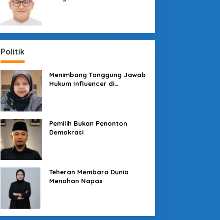
Sosial dengan “Medali” dan
“Story”
Politik
Menimbang Tanggung Jawab
Hukum Influencer di
Panggung Politik
Pemilih Bukan Penonton
Demokrasi
Teheran Membara Dunia
Menahan Napas