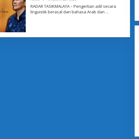
L
RADAR TASIKMALAYA – Pengertian adil secara
E
linguistik berasal dari bahasa Arab dan
H
Y
U
S
R
A
N
N
U
R
L
A
N