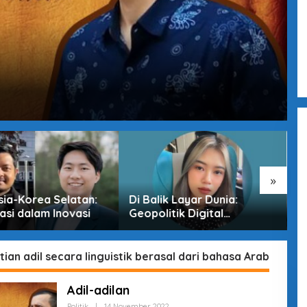
»
sia-Korea Selatan:
Di Balik Layar Dunia:
M
asi dalam Inovasi
Geopolitik Digital
T
Indonesia di Era
D
Pertarungan Tak Terlihat
ian adil secara linguistik berasal dari bahasa Arab
Adil-adilan
Politik
|
14 November 2022
O