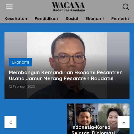
L
e
w
a
Kesehatan
Pendidikan
Sosial
Ekonomi
Pemerinta
t
i
k
e
k
o
n
t
Ekonomi
e
Membangun Kemandirian Ekonomi Pesantren
n
Usaha Jamur Merang Pesantren Raudatul
Irfan Ciamis
12 Februari 2025
Harga Sembako Naik,
Antara Pasar dan
Program Negara
«
»
Indonesia-Korea
Selatan: Diplomasi