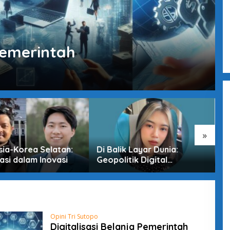
 Pemerintah
»
sia-Korea Selatan:
Di Balik Layar Dunia:
M
asi dalam Inovasi
Geopolitik Digital
T
Indonesia di Era
D
Pertarungan Tak Terlihat
Opini Tri Sutopo
Digitalisasi Belanja Pemerintah