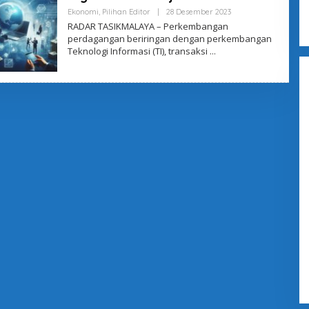
Ekonomi
,
Pilihan Editor
|
28 Desember 2023
O
L
RADAR TASIKMALAYA – Perkembangan
E
perdagangan beriringan dengan perkembangan
H
Teknologi Informasi (TI), transaksi
A
D
M
I
N