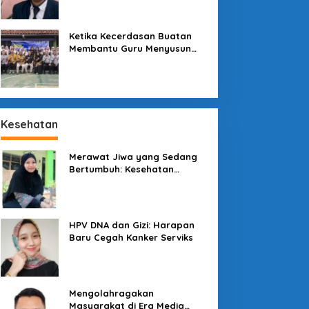
Sekolah
Ketika Kecerdasan Buatan
Membantu Guru Menyusun
Asesmen yang Bermakna
Kesehatan
Merawat Jiwa yang Sedang
Bertumbuh: Kesehatan
Mental Mahasiswa dan Peran
Kampus yang Tak Boleh Diam
enjaga Konsumen di
Pesona Kawah
engah Lesatan Ekonomi
Galunggung: Permata Alam
HPV DNA dan Gizi: Harapan
igital
Tasikmalaya yang Menanti
Baru Cegah Kanker Serviks
Sentuhan Tata Kelola
Mengolahragakan
Masyarakat di Era Media