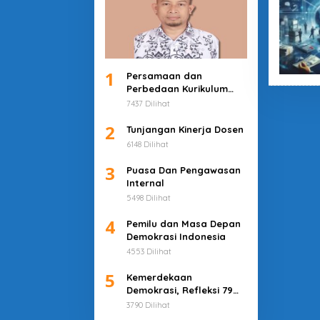
1
Persamaan dan
Perbedaan Kurikulum
Merdeka dan Deep
7437 Dilihat
Learning
2
Tunjangan Kinerja Dosen
6148 Dilihat
3
Puasa Dan Pengawasan
Internal
5498 Dilihat
4
Pemilu dan Masa Depan
Demokrasi Indonesia
4553 Dilihat
5
Kemerdekaan
Demokrasi, Refleksi 79
Tahun Indonesia
3790 Dilihat
Merdeka