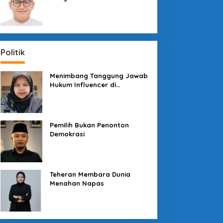
Sosial dengan “Medali” dan
“Story”
Politik
Menimbang Tanggung Jawab
Hukum Influencer di
Panggung Politik
Pemilih Bukan Penonton
Demokrasi
Teheran Membara Dunia
Menahan Napas