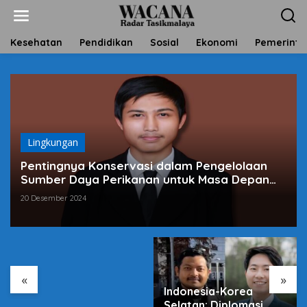
L
e
w
a
Kesehatan
Pendidikan
Sosial
Ekonomi
Pemerinta
t
i
k
e
k
o
n
t
Lingkungan
e
Pentingnya Konservasi dalam Pengelolaan
n
Sumber Daya Perikanan untuk Masa Depan
yang Berkelanjutan di Pesisir Pantai Cipatujah
20 Desember 2024
Harga Sembako Naik,
Antara Pasar dan
Program Negara
«
»
Indonesia-Korea
Selatan: Diplomasi