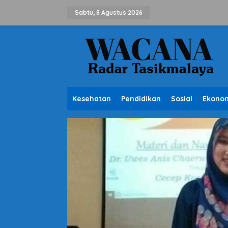
L
e
Sabtu, 8 Agustus 2026
w
a
t
i
k
e
k
o
n
Kesehatan
Pendidikan
Sosial
Ekono
t
e
n