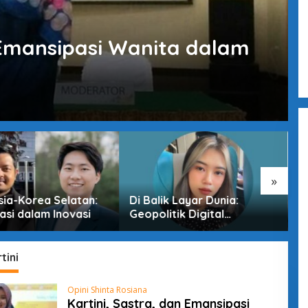
n Emansipasi Wanita dalam
»
sia-Korea Selatan:
Di Balik Layar Dunia:
M
asi dalam Inovasi
Geopolitik Digital
T
Indonesia di Era
D
Pertarungan Tak Terlihat
tini
Opini Shinta Rosiana
Kartini, Sastra, dan Emansipasi