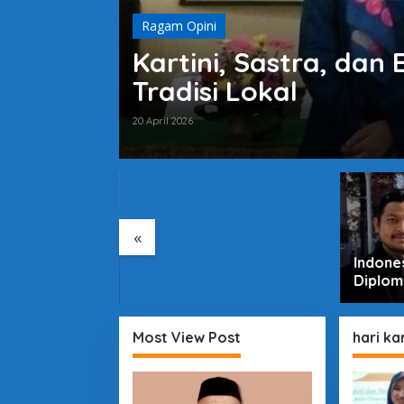
Ragam Opini
Kartini, Sastra, da
Tradisi Lokal
20 April 2026
Harga Sembako Naik,
Antara Pasar dan Program
Negara
«
ah
Indone
 Permata Alam
Diplom
 yang Menanti
ta Kelola
Most View Post
hari kar