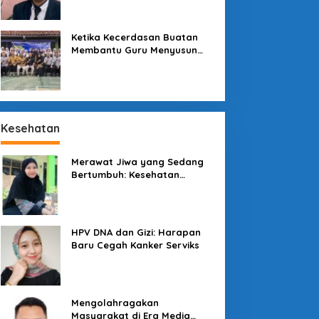
Sekolah
Ketika Kecerdasan Buatan
Membantu Guru Menyusun
Asesmen yang Bermakna
Kesehatan
Merawat Jiwa yang Sedang
Bertumbuh: Kesehatan
Mental Mahasiswa dan Peran
Kampus yang Tak Boleh Diam
enjaga Konsumen di
Pesona Kawah
engah Lesatan Ekonomi
Galunggung: Permata Alam
HPV DNA dan Gizi: Harapan
igital
Tasikmalaya yang Menanti
Baru Cegah Kanker Serviks
Sentuhan Tata Kelola
Mengolahragakan
Masyarakat di Era Media