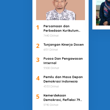
1
Persamaan dan
Perbedaan Kurikulum
Merdeka dan Deep
7440 Dilihat
Learning
2
Tunjangan Kinerja Dosen
6151 Dilihat
3
Puasa Dan Pengawasan
Internal
5500 Dilihat
4
Pemilu dan Masa Depan
Demokrasi Indonesia
4553 Dilihat
5
Kemerdekaan
Demokrasi, Refleksi 79
Tahun Indonesia
3790 Dilihat
Merdeka