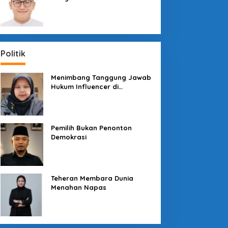
Sosial dengan “Medali” dan
“Story”
Politik
Menimbang Tanggung Jawab
Hukum Influencer di
Panggung Politik
Pemilih Bukan Penonton
Demokrasi
Teheran Membara Dunia
Menahan Napas