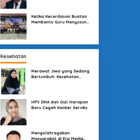
Sekolah
Ketika Kecerdasan Buatan
Membantu Guru Menyusun
Asesmen yang Bermakna
Kesehatan
Merawat Jiwa yang Sedang
Bertumbuh: Kesehatan
Mental Mahasiswa dan Peran
Kampus yang Tak Boleh Diam
enjaga Konsumen di
Pesona Kawah
engah Lesatan Ekonomi
Galunggung: Permata Alam
HPV DNA dan Gizi: Harapan
igital
Tasikmalaya yang Menanti
Baru Cegah Kanker Serviks
Sentuhan Tata Kelola
Mengolahragakan
Masyarakat di Era Media