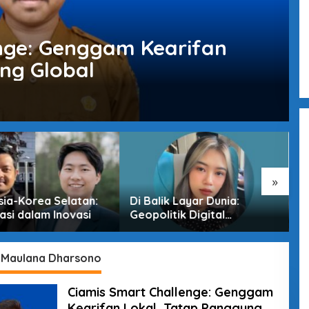
nge: Genggam Kearifan
ng Global
»
sia-Korea Selatan:
Di Balik Layar Dunia:
M
asi dalam Inovasi
Geopolitik Digital
T
Indonesia di Era
D
Pertarungan Tak Terlihat
 Maulana Dharsono
Ciamis Smart Challenge: Genggam
Kearifan Lokal, Tatap Panggung