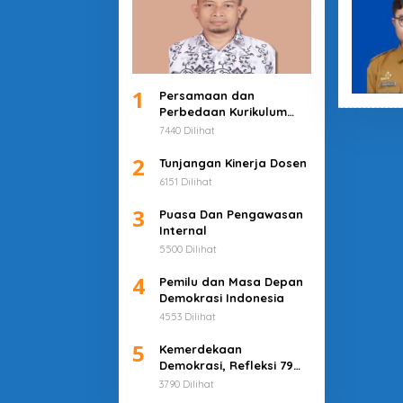
1
Persamaan dan
Perbedaan Kurikulum
Merdeka dan Deep
7440 Dilihat
Learning
2
Tunjangan Kinerja Dosen
6151 Dilihat
3
Puasa Dan Pengawasan
Internal
5500 Dilihat
4
Pemilu dan Masa Depan
Demokrasi Indonesia
4553 Dilihat
5
Kemerdekaan
Demokrasi, Refleksi 79
Tahun Indonesia
3790 Dilihat
Merdeka