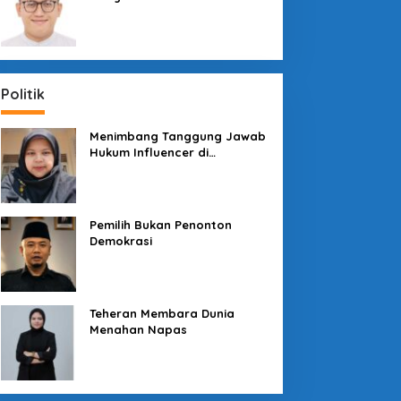
Sosial dengan “Medali” dan
“Story”
Politik
Menimbang Tanggung Jawab
Hukum Influencer di
Panggung Politik
Pemilih Bukan Penonton
Demokrasi
Teheran Membara Dunia
Menahan Napas