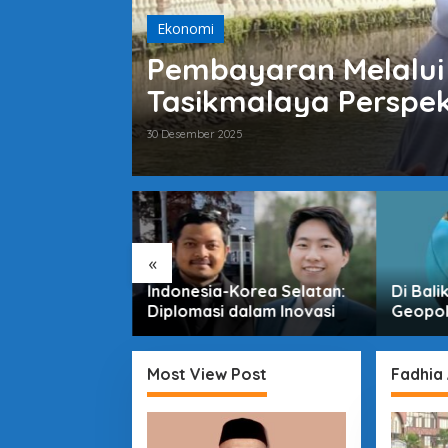
Ekonomi
Pembayaran Melalui
Tasikmalaya Perspekt
30 Desember 2025
ko Naik,
r dan Program
«
Indonesia-Korea Selatan:
Di Bali
Diplomasi dalam Inovasi
Geopoli
Indones
Pertar
Most View Post
Fadhia