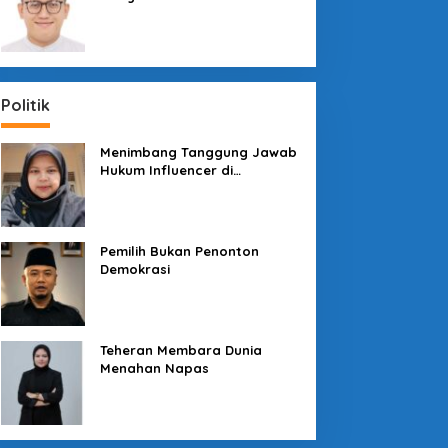
Sosial dengan “Medali” dan
“Story”
Politik
Menimbang Tanggung Jawab
Hukum Influencer di
Panggung Politik
Pemilih Bukan Penonton
Demokrasi
Teheran Membara Dunia
Menahan Napas