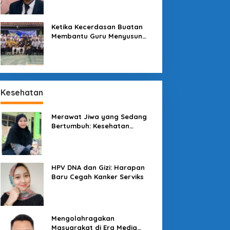
Sekolah
Ketika Kecerdasan Buatan
Membantu Guru Menyusun
Asesmen yang Bermakna
Harga Sembako Naik,
Antara Pasar dan Program
Kesehatan
Negara
Merawat Jiwa yang Sedang
Bertumbuh: Kesehatan
Mental Mahasiswa dan Peran
Kampus yang Tak Boleh Diam
esona Kawah
alunggung: Permata Alam
HPV DNA dan Gizi: Harapan
asikmalaya yang Menanti
Baru Cegah Kanker Serviks
entuhan Tata Kelola
Mengolahragakan
Masyarakat di Era Media