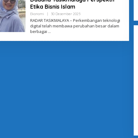
Etika Bisnis Islam
Ekonomi
|
30 Desember 2025
O
L
RADAR TASIKMALAYA – Perkembangan teknologi
E
digital telah membawa perubahan besar dalam
H
berbagai
A
D
M
I
N