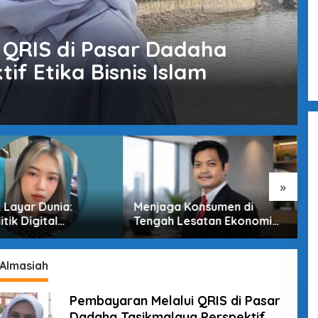
 QRIS di Pasar Dadaha
if Etika Bisnis Islam
»
k Layar Dunia:
Menjaga Konsumen di
P
tik Digital
Tengah Lesatan Ekonomi
G
ia di Era
Digital
T
ungan Tak Terlihat
S
 Almasiah
Pembayaran Melalui QRIS di Pasar
Dadaha Tasikmalaya Perspektif