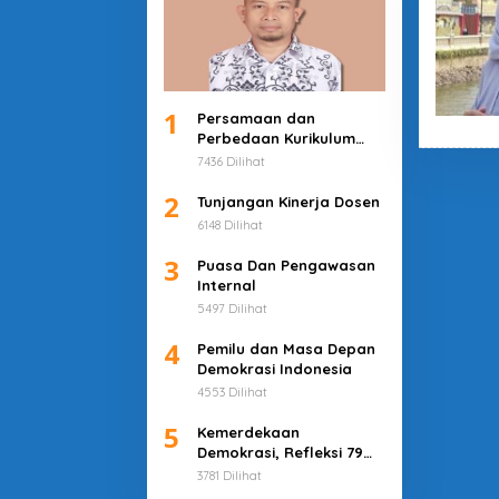
1
Persamaan dan
Perbedaan Kurikulum
Merdeka dan Deep
7436 Dilihat
Learning
2
Tunjangan Kinerja Dosen
6148 Dilihat
3
Puasa Dan Pengawasan
Internal
5497 Dilihat
4
Pemilu dan Masa Depan
Demokrasi Indonesia
4553 Dilihat
5
Kemerdekaan
Demokrasi, Refleksi 79
Tahun Indonesia
3781 Dilihat
Merdeka