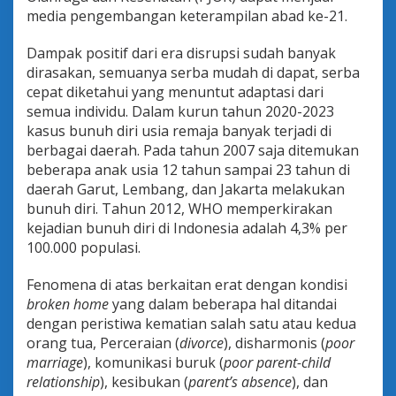
n
media pengembangan keterampilan abad ke-21.
s
i
Dampak positif dari era disrupsi sudah banyak
dirasakan, semuanya serba mudah di dapat, serba
cepat diketahui yang menuntut adaptasi dari
semua individu. Dalam kurun tahun 2020-2023
kasus bunuh diri usia remaja banyak terjadi di
berbagai daerah. Pada tahun 2007 saja ditemukan
beberapa anak usia 12 tahun sampai 23 tahun di
daerah Garut, Lembang, dan Jakarta melakukan
bunuh diri. Tahun 2012, WHO memperkirakan
kejadian bunuh diri di Indonesia adalah 4,3% per
100.000 populasi.
Fenomena di atas berkaitan erat dengan kondisi
broken home
yang dalam beberapa hal ditandai
dengan peristiwa kematian salah satu atau kedua
orang tua, Perceraian (
divorce
), disharmonis (
poor
marriage
), komunikasi buruk (
poor parent-child
relationship
), kesibukan (
parent’s absence
), dan