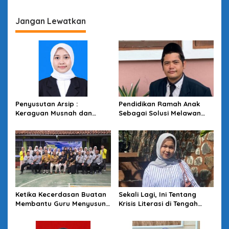
Jangan Lewatkan
Penyusutan Arsip :
Pendidikan Ramah Anak
Keraguan Musnah dan
Sebagai Solusi Melawan
Budaya Sadar Arsip
Perundungan di Lingkungan
Sekolah
Ketika Kecerdasan Buatan
Sekali Lagi, Ini Tentang
Membantu Guru Menyusun
Krisis Literasi di Tengah
Asesmen yang Bermakna
Melimpahnya Informasi