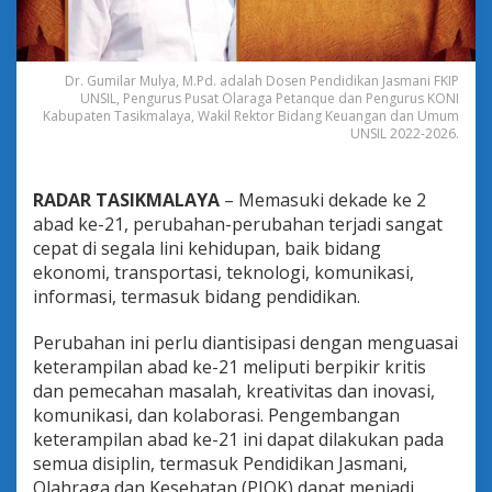
e
b
a
g
Dr. Gumilar Mulya, M.Pd. adalah Dosen Pendidikan Jasmani FKIP
a
UNSIL, Pengurus Pusat Olaraga Petanque dan Pengurus KONI
i
Kabupaten Tasikmalaya, Wakil Rektor Bidang Keuangan dan Umum
M
UNSIL 2022-2026.
e
d
i
RADAR TASIKMALAYA
– Memasuki dekade ke 2
a
abad ke-21, perubahan-perubahan terjadi sangat
L
a
cepat di segala lini kehidupan, baik bidang
t
ekonomi, transportasi, teknologi, komunikasi,
i
informasi, termasuk bidang pendidikan.
h
a
Perubahan ini perlu diantisipasi dengan menguasai
n
R
keterampilan abad ke-21 meliputi berpikir kritis
e
dan pemecahan masalah, kreativitas dan inovasi,
s
komunikasi, dan kolaborasi. Pengembangan
i
keterampilan abad ke-21 ini dapat dilakukan pada
l
semua disiplin, termasuk Pendidikan Jasmani,
i
e
Olahraga dan Kesehatan (PJOK) dapat menjadi