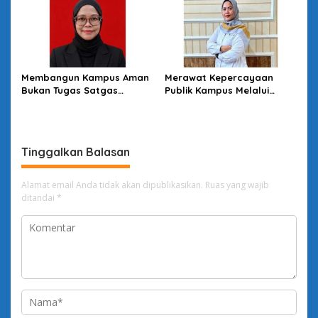
Membangun Kampus Aman
Merawat Kepercayaan
Bukan Tugas Satgas
Publik Kampus Melalui
Semata
Good University
Governance
Tinggalkan Balasan
Alamat email Anda tidak akan dipublikasikan.
Ruas yang wajib
ditandai
*