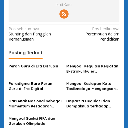
Ikuti Kami
N
Pos sebelumnya
Pos berikutnya
Stunting dan Panggilan
Perempuan dalam
a
Kemanusiaan
Pendidikan
v
i
Posting Terkait
g
Peran Guru di Era Disrupsi
Menyoal Regulasi Kegiatan
a
Ekstrakurikuler
s
Kepramukaan di Sekolah
Paradigma Baru Peran
Menyoal Kesiapan Kota
i
Guru di Era Digital
Tasikmalaya Menyongsong
p
Kehadiran Jalan Tol
Gedebage-Tasikmalaya-
o
Hari Anak Nasional sebagai
Disparsia Regulasi dan
Cilacap
Momentum Kesadaran
Dampaknya terhadap
s
Melindungi Hak Anak
Pegawai Pemerintah
dengan Perjanjian Kerja di
Menyoal Sanksi FIFA dan
Perguruan Tinggi
Gerakan Olimpiade