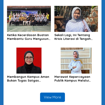
Budaya Sadar Arsip
Perundungan di Lingkungan
Sekolah
Ketika Kecerdasan Buatan
Sekali Lagi, Ini Tentang
Membantu Guru Menyusun
Krisis Literasi di Tengah
Asesmen yang Bermakna
Melimpahnya Informasi
Membangun Kampus Aman
Merawat Kepercayaan
Bukan Tugas Satgas
Publik Kampus Melalui
Semata
Good University
Governance
View More