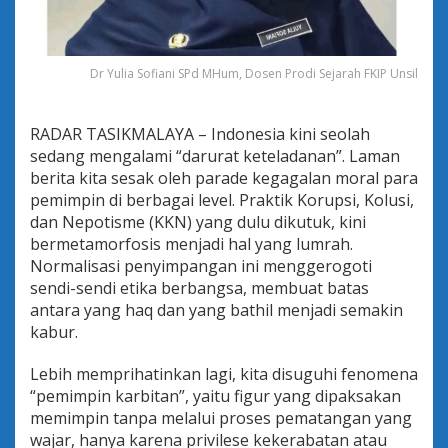
u
n
a
:
Dr Yulia Sofiani SPd MHum, Dosen Prodi Sejarah FKIP Unsil
J
a
l
RADAR TASIKMALAYA – Indonesia kini seolah
a
n
sedang mengalami “darurat keteladanan”. Laman
P
berita kita sesak oleh parade kegagalan moral para
u
pemimpin di berbagai level. Praktik Korupsi, Kolusi,
l
dan Nepotisme (KKN) yang dulu dikutuk, kini
a
n
bermetamorfosis menjadi hal yang lumrah.
g
Normalisasi penyimpangan ini menggerogoti
b
sendi-sendi etika berbangsa, membuat batas
a
antara yang haq dan yang bathil menjadi semakin
g
kabur.
i
P
e
Lebih memprihatinkan lagi, kita disuguhi fenomena
m
“pemimpin karbitan”, yaitu figur yang dipaksakan
i
memimpin tanpa melalui proses pematangan yang
m
wajar, hanya karena privilese kekerabatan atau
p