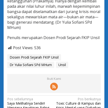
ketangguhan (Prakamya). Hanya dengan kembali
pada akar nilai luhur inilah, marwah kepemimpinan
bangsa dapat diselamatkan dari jurang krisis moral
sekaligus mewariskan mata air—bukan air mata—
bagi generasi mendatang. (Dr Yulia Sofiani SPd
MHum)
Penulis merupakan Dosen Prodi Sejarah FKIP Unsil
Post Views:
536
Dosen Prodi Sejarah FKIP Unsil
Dr Yulia Sofiani SPd MHum
Unsil
Ikuti Kami
N
Pos sebelumnya
Pos berikutnya
Saya Melihatnya Sendiri!
Toxic Culture di Kampus dan
a
Mengapa Keyakinan Paling
Krisis Mental yang Diabaikan