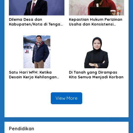
Dilema Desa dan
Kepastian Hukum Perizinan
Kabupaten/Kota di Tengah
Usaha dan Konsistensi
Kebijakan Pemerintah
Rencana Tata Ruang di
Pusat: Tunduk Tertekan,
Kota Tasikmalaya
Melawan Terancam
Satu Hari WFH: Ketika
Di Tanah yang Dirampas
Desain Kerja Kehilangan
Kita Semua Menjadi Korban
Daya Strategis
View More
Pendidikan