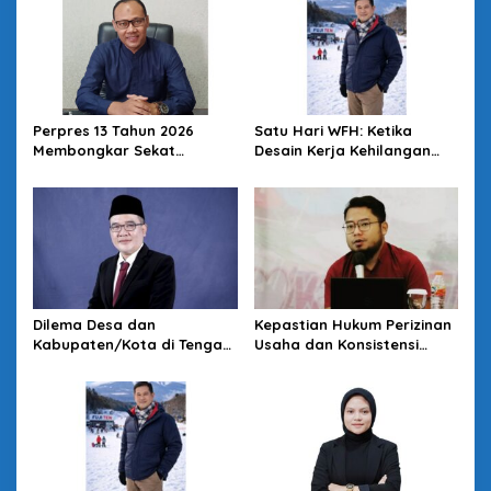
Perpres 13 Tahun 2026
Satu Hari WFH: Ketika
Membongkar Sekat
Desain Kerja Kehilangan
Kesehatan: Desa Kunci
Daya Strategis
Reformasi SKN
Dilema Desa dan
Kepastian Hukum Perizinan
Kabupaten/Kota di Tengah
Usaha dan Konsistensi
Kebijakan Pemerintah
Rencana Tata Ruang di
Pusat: Tunduk Tertekan,
Kota Tasikmalaya
Melawan Terancam