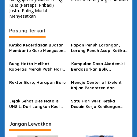
v
Kuat (Persepsi Pribadi)
Justru Paling Mudah
i
Menyesatkan
g
Posting Terkait
a
s
Ketika Kecerdasan Buatan
Papan Penuh Larangan,
i
Membantu Guru Menyusun
Lorong Penuh Asap: Ketika
p
Asesmen yang Bermakna
Bahasa Kehilangan
Kuasanya
Bung Hatta Melihat
Kumpulan Dosa Akademisi
o
Koperasi Merah Putih Hari
Berdasarkan Buku
s
Ini
Bacaannya
Rektor Baru, Harapan Baru
Menuju Center of Exelent
Kajian Pesantren dan
Politik di Kota Santri
Jejak Sehat Dies Natalis
Satu Hari WFH: Ketika
UNSIL: Dari Langkah Kecil
Desain Kerja Kehilangan
Menuju Dampak Besar
Daya Strategis
Jangan Lewatkan