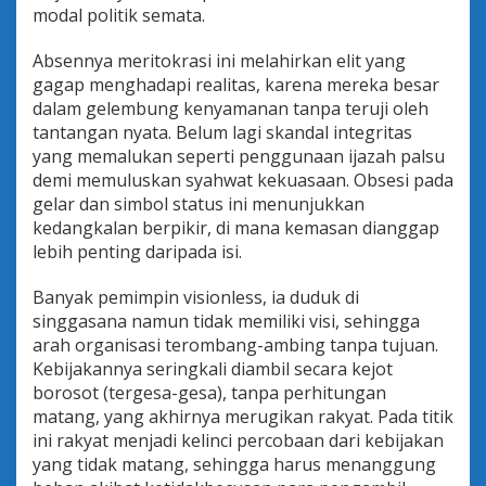
i
modal politik semata.
n
y
Absennya meritokrasi ini melahirkan elit yang
a
gagap menghadapi realitas, karena mereka besar
n
dalam gelembung kenyamanan tanpa teruji oleh
g
T
tantangan nyata. Belum lagi skandal integritas
e
yang memalukan seperti penggunaan ijazah palsu
r
demi memuluskan syahwat kekuasaan. Obsesi pada
s
gelar dan simbol status ini menunjukkan
e
s
kedangkalan berpikir, di mana kemasan dianggap
a
lebih penting daripada isi.
t
Banyak pemimpin visionless, ia duduk di
singgasana namun tidak memiliki visi, sehingga
arah organisasi terombang-ambing tanpa tujuan.
Kebijakannya seringkali diambil secara kejot
borosot (tergesa-gesa), tanpa perhitungan
matang, yang akhirnya merugikan rakyat. Pada titik
ini rakyat menjadi kelinci percobaan dari kebijakan
yang tidak matang, sehingga harus menanggung