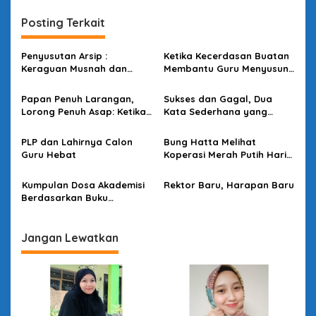
g
Posting Terkait
a
s
Penyusutan Arsip :
Ketika Kecerdasan Buatan
i
Keraguan Musnah dan
Membantu Guru Menyusun
p
Budaya Sadar Arsip
Asesmen yang Bermakna
Papan Penuh Larangan,
Sukses dan Gagal, Dua
o
Lorong Penuh Asap: Ketika
Kata Sederhana yang
s
Bahasa Kehilangan
Ternyata Tidak Sederhana
Kuasanya
PLP dan Lahirnya Calon
Bung Hatta Melihat
Guru Hebat
Koperasi Merah Putih Hari
Ini
Kumpulan Dosa Akademisi
Rektor Baru, Harapan Baru
Berdasarkan Buku
Bacaannya
Jangan Lewatkan