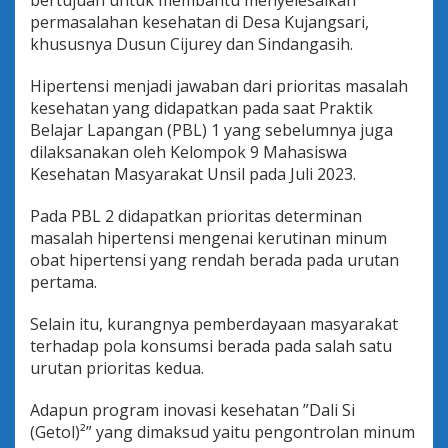
bertujuan untuk membantu menyelesaikan
r
permasalahan kesehatan di Desa Kujangsari,
o
khususnya Dusun Cijurey dan Sindangasih.
g
r
a
Hipertensi menjadi jawaban dari prioritas masalah
m
kesehatan yang didapatkan pada saat Praktik
P
Belajar Lapangan (PBL) 1 yang sebelumnya juga
e
dilaksanakan oleh Kelompok 9 Mahasiswa
n
g
Kesehatan Masyarakat Unsil pada Juli 2023.
e
n
Pada PBL 2 didapatkan prioritas determinan
d
masalah hipertensi mengenai kerutinan minum
a
obat hipertensi yang rendah berada pada urutan
l
i
pertama.
a
n
Selain itu, kurangnya pemberdayaan masyarakat
H
terhadap pola konsumsi berada pada salah satu
i
urutan prioritas kedua.
p
e
r
Adapun program inovasi kesehatan ”Dali Si
t
(Getol)²” yang dimaksud yaitu pengontrolan minum
e