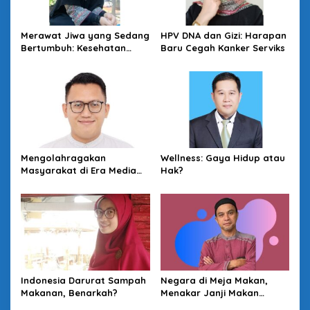
Merawat Jiwa yang Sedang
HPV DNA dan Gizi: Harapan
Bertumbuh: Kesehatan
Baru Cegah Kanker Serviks
Mental Mahasiswa dan
Peran Kampus yang Tak
Boleh Diam
Mengolahragakan
Wellness: Gaya Hidup atau
Masyarakat di Era Media
Hak?
Sosial dengan “Medali” dan
“Story”
Indonesia Darurat Sampah
Negara di Meja Makan,
Makanan, Benarkah?
Menakar Janji Makan
Bergizi Gratis