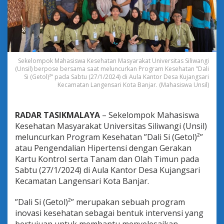
M
a
s
y
a
r
a
Sekelompok Mahasiswa Kesehatan Masyarakat Universitas Siliwangi
k
(Unsil) berpose bersama saat meluncurkan Program Kesehatan ”Dali
a
Si (Getol)²” pada Sabtu (27/1/2024) di Aula Kantor Desa Kujangsari
t
Kecamatan Langensari Kota Banjar. (Mahasiswa Unsil)
U
n
s
RADAR TASIKMALAYA
– Sekelompok Mahasiswa
i
Kesehatan Masyarakat Universitas Siliwangi (Unsil)
l
meluncurkan Program Kesehatan ”Dali Si (Getol)²”
L
atau Pengendalian Hipertensi dengan Gerakan
u
n
Kartu Kontrol serta Tanam dan Olah Timun pada
c
Sabtu (27/1/2024) di Aula Kantor Desa Kujangsari
u
Kecamatan Langensari Kota Banjar.
r
k
”Dali Si (Getol)²” merupakan sebuah program
a
n
inovasi kesehatan sebagai bentuk intervensi yang
P