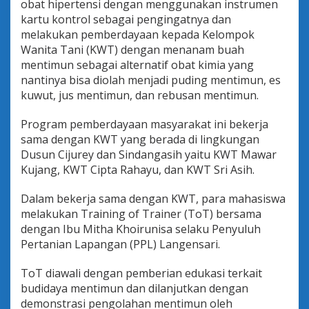
obat hipertensi dengan menggunakan instrumen
n
kartu kontrol sebagai pengingatnya dan
s
i
melakukan pemberdayaan kepada Kelompok
d
Wanita Tani (KWT) dengan menanam buah
e
mentimun sebagai alternatif obat kimia yang
n
nantinya bisa diolah menjadi puding mentimun, es
g
kuwut, jus mentimun, dan rebusan mentimun.
a
n
G
Program pemberdayaan masyarakat ini bekerja
e
sama dengan KWT yang berada di lingkungan
r
Dusun Cijurey dan Sindangasih yaitu KWT Mawar
a
Kujang, KWT Cipta Rahayu, dan KWT Sri Asih.
k
a
n
Dalam bekerja sama dengan KWT, para mahasiswa
K
melakukan Training of Trainer (ToT) bersama
a
dengan Ibu Mitha Khoirunisa selaku Penyuluh
r
Pertanian Lapangan (PPL) Langensari.
t
u
K
ToT diawali dengan pemberian edukasi terkait
o
budidaya mentimun dan dilanjutkan dengan
n
demonstrasi pengolahan mentimun oleh
t