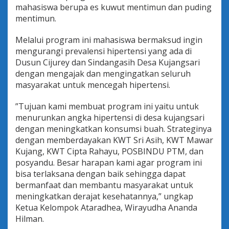
mahasiswa berupa es kuwut mentimun dan puding
r
o
mentimun.
l
s
Melalui program ini mahasiswa bermaksud ingin
e
mengurangi prevalensi hipertensi yang ada di
r
Dusun Cijurey dan Sindangasih Desa Kujangsari
t
a
dengan mengajak dan mengingatkan seluruh
T
masyarakat untuk mencegah hipertensi.
a
n
”Tujuan kami membuat program ini yaitu untuk
a
menurunkan angka hipertensi di desa kujangsari
m
d
dengan meningkatkan konsumsi buah. Strateginya
a
dengan memberdayakan KWT Sri Asih, KWT Mawar
n
Kujang, KWT Cipta Rahayu, POSBINDU PTM, dan
O
posyandu. Besar harapan kami agar program ini
l
a
bisa terlaksana dengan baik sehingga dapat
h
bermanfaat dan membantu masyarakat untuk
T
meningkatkan derajat kesehatannya,” ungkap
i
Ketua Kelompok Ataradhea, Wirayudha Ananda
m
Hilman.
u
n