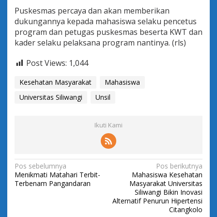
Puskesmas percaya dan akan memberikan
dukungannya kepada mahasiswa selaku pencetus
program dan petugas puskesmas beserta KWT dan
kader selaku pelaksana program nantinya. (rls)
Post Views:
1,044
Kesehatan Masyarakat
Mahasiswa
Universitas Siliwangi
Unsil
Ikuti Kami
N
Pos sebelumnya
Pos berikutnya
Menikmati Matahari Terbit-
Mahasiswa Kesehatan
a
Terbenam Pangandaran
Masyarakat Universitas
v
Siliwangi Bikin Inovasi
Alternatif Penurun Hipertensi
i
Citangkolo