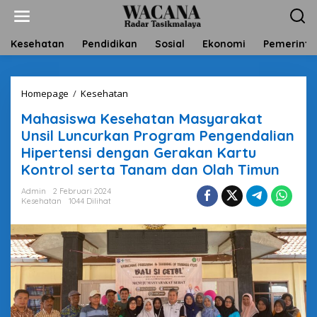
L
e
w
a
Kesehatan
Pendidikan
Sosial
Ekonomi
Pemerinta
t
i
k
Homepage
/
Kesehatan
M
e
a
k
Mahasiswa Kesehatan Masyarakat
h
o
a
n
Unsil Luncurkan Program Pengendalian
s
t
Hipertensi dengan Gerakan Kartu
i
e
Kontrol serta Tanam dan Olah Timun
s
n
w
Admin
2 Februari 2024
a
Kesehatan
1044 Dilihat
K
e
s
e
h
a
t
a
n