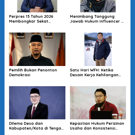
Perpres 13 Tahun 2026
Menimbang Tanggung
Membongkar Sekat
Jawab Hukum Influencer di
Kesehatan: Desa Kunci
Panggung Politik
Reformasi SKN
Pemilih Bukan Penonton
Satu Hari WFH: Ketika
Demokrasi
Desain Kerja Kehilangan
Daya Strategis
Dilema Desa dan
Kepastian Hukum Perizinan
Kabupaten/Kota di Tengah
Usaha dan Konsistensi
Kebijakan Pemerintah
Rencana Tata Ruang di