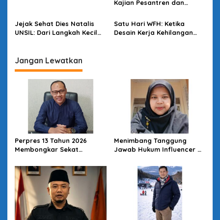
s
Kajian Pesantren dan
Politik di Kota Santri
Jejak Sehat Dies Natalis
Satu Hari WFH: Ketika
UNSIL: Dari Langkah Kecil
Desain Kerja Kehilangan
Menuju Dampak Besar
Daya Strategis
Jangan Lewatkan
Perpres 13 Tahun 2026
Menimbang Tanggung
Membongkar Sekat
Jawab Hukum Influencer di
Kesehatan: Desa Kunci
Panggung Politik
Reformasi SKN