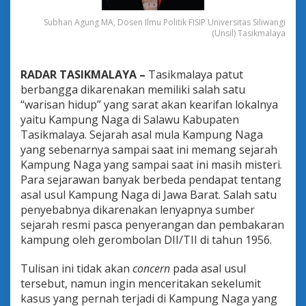
b
i
Subhan Agung MA, Dosen Ilmu Politik FISIP Universitas Siliwangi
j
(Unsil) Tasikmalaya
a
k
a
RADAR TASIKMALAYA –
Tasikmalaya patut
n
berbangga dikarenakan memiliki salah satu
N
“warisan hidup” yang sarat akan kearifan lokalnya
e
g
yaitu Kampung Naga di Salawu Kabupaten
a
Tasikmalaya. Sejarah asal mula Kampung Naga
r
yang sebenarnya sampai saat ini memang sejarah
a
Kampung Naga yang sampai saat ini masih misteri.
Para sejarawan banyak berbeda pendapat tentang
asal usul Kampung Naga di Jawa Barat. Salah satu
penyebabnya dikarenakan lenyapnya sumber
sejarah resmi pasca penyerangan dan pembakaran
kampung oleh gerombolan DII/TII di tahun 1956.
Tulisan ini tidak akan
concern
pada asal usul
tersebut, namun ingin menceritakan sekelumit
kasus yang pernah terjadi di Kampung Naga yang