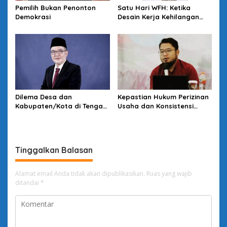
Pemilih Bukan Penonton
Satu Hari WFH: Ketika
Demokrasi
Desain Kerja Kehilangan
Daya Strategis
Dilema Desa dan
Kepastian Hukum Perizinan
Kabupaten/Kota di Tengah
Usaha dan Konsistensi
Kebijakan Pemerintah
Rencana Tata Ruang di
Pusat: Tunduk Tertekan,
Kota Tasikmalaya
Melawan Terancam
Tinggalkan Balasan
Alamat email Anda tidak akan dipublikasikan.
Ruas yang wajib
ditandai
*