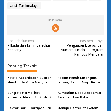
Unsil Tasikmalaya
Ikuti Kami
N
Pos sebelumnya
Pos berikutnya
Pilkada dan Lahirnya Yulius
Penguatan Literasi dan
a
Kaesang
Numerasi melalui Program
v
Kampus Mengajar
i
Posting Terkait
g
a
Ketika Kecerdasan Buatan
Papan Penuh Larangan,
s
Membantu Guru Menyusun
Lorong Penuh Asap: Ketika
Asesmen yang Bermakna
Bahasa Kehilangan
i
Kuasanya
Bung Hatta Melihat
Kumpulan Dosa Akademisi
p
Koperasi Merah Putih Hari
Berdasarkan Buku
Ini
Bacaannya
o
Rektor Baru, Harapan Baru
Menuju Center of Exelent