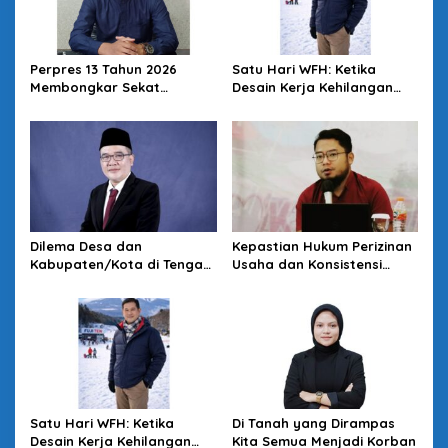
p
o
s
Perpres 13 Tahun 2026
Satu Hari WFH: Ketika
Membongkar Sekat
Desain Kerja Kehilangan
Kesehatan: Desa Kunci
Daya Strategis
Reformasi SKN
Dilema Desa dan
Kepastian Hukum Perizinan
Kabupaten/Kota di Tengah
Usaha dan Konsistensi
Kebijakan Pemerintah
Rencana Tata Ruang di
Pusat: Tunduk Tertekan,
Kota Tasikmalaya
Melawan Terancam
Satu Hari WFH: Ketika
Di Tanah yang Dirampas
Desain Kerja Kehilangan
Kita Semua Menjadi Korban