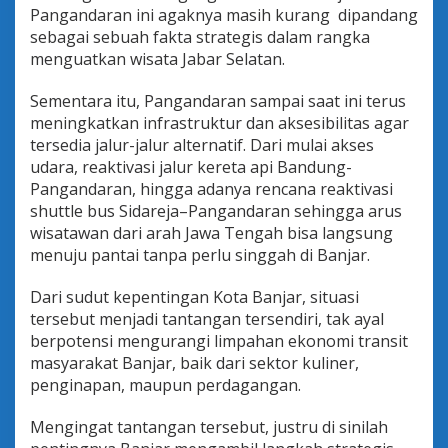
a
Pangandaran ini agaknya masih kurang dipandang
n
sebagai sebuah fakta strategis dalam rangka
W
menguatkan wisata Jabar Selatan.
i
s
Sementara itu, Pangandaran sampai saat ini terus
a
t
meningkatkan infrastruktur dan aksesibilitas agar
a
tersedia jalur-jalur alternatif. Dari mulai akses
S
udara, reaktivasi jalur kereta api Bandung-
e
Pangandaran, hingga adanya rencana reaktivasi
l
a
shuttle bus Sidareja–Pangandaran sehingga arus
t
wisatawan dari arah Jawa Tengah bisa langsung
a
menuju pantai tanpa perlu singgah di Banjar.
n
!
Dari sudut kepentingan Kota Banjar, situasi
tersebut menjadi tantangan tersendiri, tak ayal
berpotensi mengurangi limpahan ekonomi transit
masyarakat Banjar, baik dari sektor kuliner,
penginapan, maupun perdagangan.
Mengingat tantangan tersebut, justru di sinilah