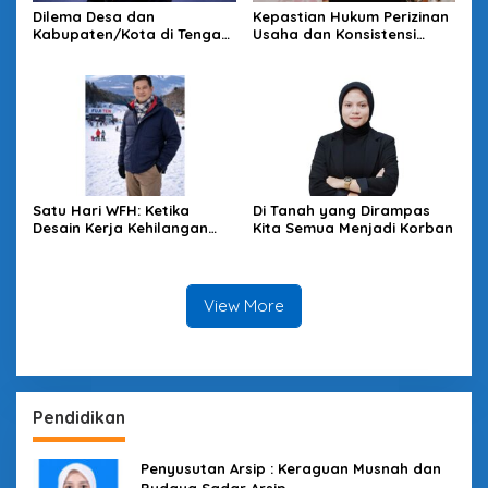
Dilema Desa dan
Kepastian Hukum Perizinan
Kabupaten/Kota di Tengah
Usaha dan Konsistensi
Kebijakan Pemerintah
Rencana Tata Ruang di
Pusat: Tunduk Tertekan,
Kota Tasikmalaya
Melawan Terancam
Satu Hari WFH: Ketika
Di Tanah yang Dirampas
Desain Kerja Kehilangan
Kita Semua Menjadi Korban
Daya Strategis
View More
Pendidikan
Penyusutan Arsip : Keraguan Musnah dan
Budaya Sadar Arsip