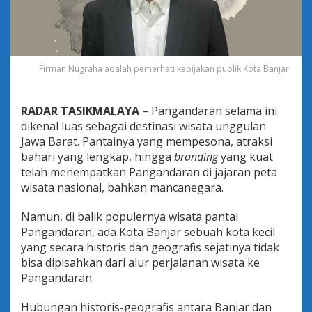
a
P
a
n
g
a
Firman Nugraha adalah pemerhati kebijakan publik Kota Banjar.
n
d
a
RADAR TASIKMALAYA
– Pangandaran selama ini
r
dikenal luas sebagai destinasi wisata unggulan
a
Jawa Barat. Pantainya yang mempesona, atraksi
n
bahari yang lengkap, hingga
branding
yang kuat
:
S
telah menempatkan Pangandaran di jajaran peta
a
wisata nasional, bahkan mancanegara.
a
t
Namun, di balik populernya wisata pantai
n
Pangandaran, ada Kota Banjar sebuah kota kecil
y
a
yang secara historis dan geografis sejatinya tidak
S
bisa dipisahkan dari alur perjalanan wisata ke
a
Pangandaran.
t
u
Hubungan historis-geografis antara Banjar dan
k