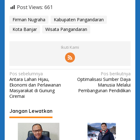
Post Views:
661
Firman Nugraha
Kabupaten Pangandaran
Kota Banjar
Wisata Pangandaran
Ikuti Kami
N
Pos sebelumnya
Pos berikutnya
Antara Lahan Hijau,
Optimalisasi Sumber Daya
a
Ekonomi dan Perlawanan
Manusia Melalui
v
Masyarakat di Gunung
Pembangunan Pendidikan
Ciremai
i
g
Jangan Lewatkan
a
s
i