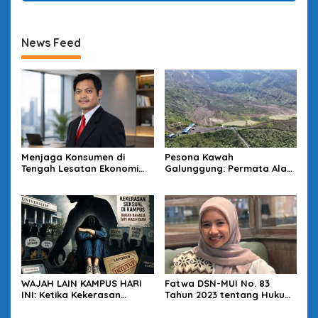
News Feed
Menjaga Konsumen di
Pesona Kawah
Tengah Lesatan Ekonomi
Galunggung: Permata Alam
Digital
Tasikmalaya yang Menanti
Sentuhan Tata Kelola
WAJAH LAIN KAMPUS HARI
Fatwa DSN-MUI No. 83
INI: Ketika Kekerasan
Tahun 2023 tentang Hukum
Seksual Menjadi Budaya
Dukungan Perjuangan
Diam
Terhadap Palestina