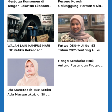
Menjaga Konsumen di
Pesona Kawah
Tengah Lesatan Ekonomi
Galunggung: Permata Alam
Digital
Tasikmalaya yang Menanti
Sentuhan Tata Kelola
WAJAH LAIN KAMPUS HARI
Fatwa DSN-MUI No. 83
INI: Ketika Kekerasan
Tahun 2023 tentang Hukum
Seksual Menjadi Budaya
Dukungan Perjuangan
Diam
Terhadap Palestina
Harga Sembako Naik,
Antara Pasar dan Program
Negara
Ubi Societas Ibi Ius: Ketika
Ada Masyarakat, di Situ
Hukum Hadir