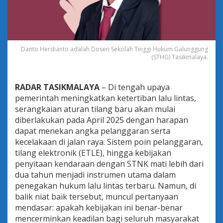
o
l
u
s
i
K
Danto Herdianto adalah Dosen Sekolah Tinggi Hukum Galunggung
(STHG) Tasikmalaya.
e
t
e
r
RADAR TASIKMALAYA
–
Di tengah upaya
t
pemerintah meningkatkan ketertiban lalu lintas,
i
serangkaian aturan tilang baru akan mulai
b
diberlakukan pada April 2025 dengan harapan
a
n
dapat menekan angka pelanggaran serta
a
kecelakaan di jalan raya. Sistem poin pelanggaran,
t
tilang elektronik (ETLE), hingga kebijakan
a
penyitaan kendaraan dengan STNK mati lebih dari
u
dua tahun menjadi instrumen utama dalam
A
n
penegakan hukum lalu lintas terbaru. Namun, di
c
balik niat baik tersebut, muncul pertanyaan
a
mendasar: apakah kebijakan ini benar-benar
m
mencerminkan keadilan bagi seluruh masyarakat
a