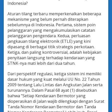
n
Indonesia?
b
a
Aturan tilang terbaru memperkenalkan beberapa
g
mekanisme yang belum pernah diterapkan
i
sebelumnya di Indonesia. Pertama, sistem poin
P
e
pelanggaran yang mengakumulasikan catatan
n
pelanggaran pengendara. Kedua, perluasan
g
jangkauan tilang elektronik (ETLE) yang kini
e
dipasang di berbagai titik strategis perkotaan.
n
Ketiga, dan paling kontroversial, adalah kebijakan
d
a
penyitaan langsung terhadap kendaraan yang
r
STNK-nya mati lebih dari dua tahun.
a
?
Dari perspektif regulasi, ketiga sistem ini memiliki
dasar hukum yang kuat melalui UU No. 22 Tahun
2009 tentang Lalu Lintas dan Angkutan Jalan serta
turunannya. Dalam Pasal 68 ayat (1) disebutkan
bahwa ”Setiap Kendaraan Bermotor yang
dioperasikan di Jalan wajib dilengkapi dengan Surat
Tanda Nomor Kendaraan Bermotor dan Tanda