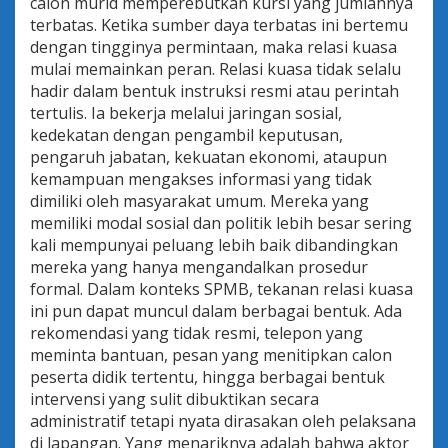
calon murid memperebutkan kursi yang jumlahnya
P
terbatas. Ketika sumber daya terbatas ini bertemu
M
dengan tingginya permintaan, maka relasi kuasa
B
2
mulai memainkan peran. Relasi kuasa tidak selalu
0
hadir dalam bentuk instruksi resmi atau perintah
2
tertulis. Ia bekerja melalui jaringan sosial,
6
kedekatan dengan pengambil keputusan,
pengaruh jabatan, kekuatan ekonomi, ataupun
kemampuan mengakses informasi yang tidak
dimiliki oleh masyarakat umum. Mereka yang
memiliki modal sosial dan politik lebih besar sering
kali mempunyai peluang lebih baik dibandingkan
mereka yang hanya mengandalkan prosedur
formal. Dalam konteks SPMB, tekanan relasi kuasa
ini pun dapat muncul dalam berbagai bentuk. Ada
rekomendasi yang tidak resmi, telepon yang
meminta bantuan, pesan yang menitipkan calon
peserta didik tertentu, hingga berbagai bentuk
intervensi yang sulit dibuktikan secara
administratif tetapi nyata dirasakan oleh pelaksana
di lapangan. Yang menariknya adalah bahwa aktor