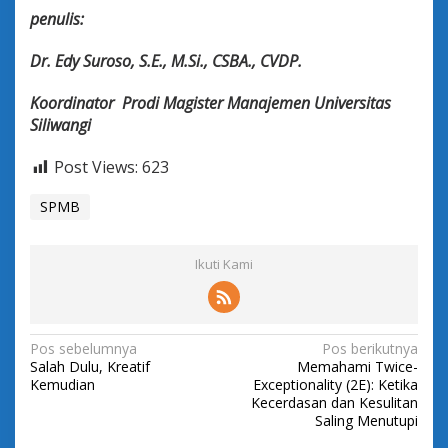
penulis:
Dr. Edy Suroso, S.E., M.Si., CSBA., CVDP.
Koordinator Prodi Magister Manajemen Universitas
Siliwangi
Post Views:
623
SPMB
Ikuti Kami
N
Pos sebelumnya
Pos berikutnya
Salah Dulu, Kreatif
Memahami Twice-
a
Kemudian
Exceptionality (2E): Ketika
v
Kecerdasan dan Kesulitan
Saling Menutupi
i