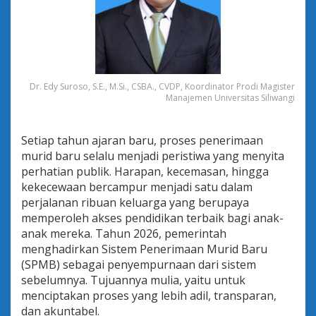
a
l
a
h
o
l
e
Dr. Edy Suroso, S.E., M.Si., CSBA., CVDP, Koordinator Prodi Magister
h
Manajemen Universitas Siliwangi
R
e
l
Setiap tahun ajaran baru, proses penerimaan
a
murid baru selalu menjadi peristiwa yang menyita
s
perhatian publik. Harapan, kecemasan, hingga
i
K
kekecewaan bercampur menjadi satu dalam
u
perjalanan ribuan keluarga yang berupaya
a
memperoleh akses pendidikan terbaik bagi anak-
s
anak mereka. Tahun 2026, pemerintah
a
d
menghadirkan Sistem Penerimaan Murid Baru
a
(SPMB) sebagai penyempurnaan dari sistem
n
sebelumnya. Tujuannya mulia, yaitu untuk
A
menciptakan proses yang lebih adil, transparan,
l
dan akuntabel.
g