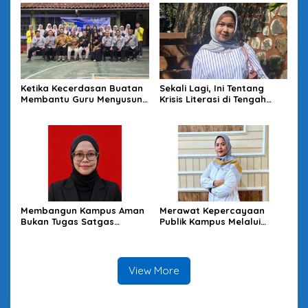
Ketika Kecerdasan Buatan
Sekali Lagi, Ini Tentang
Membantu Guru Menyusun
Krisis Literasi di Tengah
Asesmen yang Bermakna
Melimpahnya Informasi
Membangun Kampus Aman
Merawat Kepercayaan
Bukan Tugas Satgas
Publik Kampus Melalui
Semata
Good University
Governance
View More