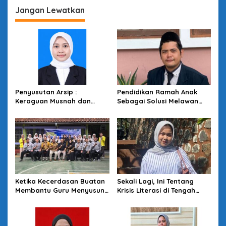
g
Jangan Lewatkan
a
s
i
p
o
s
Penyusutan Arsip :
Pendidikan Ramah Anak
Keraguan Musnah dan
Sebagai Solusi Melawan
Budaya Sadar Arsip
Perundungan di Lingkungan
Sekolah
Ketika Kecerdasan Buatan
Sekali Lagi, Ini Tentang
Membantu Guru Menyusun
Krisis Literasi di Tengah
Asesmen yang Bermakna
Melimpahnya Informasi