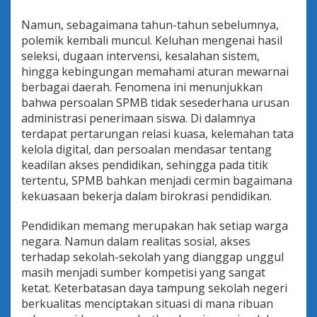
o
r
Namun, sebagaimana tahun-tahun sebelumnya,
i
polemik kembali muncul. Keluhan mengenai hasil
t
seleksi, dugaan intervensi, kesalahan sistem,
m
hingga kebingungan memahami aturan mewarnai
a
:
berbagai daerah. Fenomena ini menunjukkan
C
bahwa persoalan SPMB tidak sesederhana urusan
a
administrasi penerimaan siswa. Di dalamnya
t
terdapat pertarungan relasi kuasa, kelemahan tata
a
t
kelola digital, dan persoalan mendasar tentang
a
keadilan akses pendidikan, sehingga pada titik
n
tertentu, SPMB bahkan menjadi cermin bagaimana
K
kekuasaan bekerja dalam birokrasi pendidikan.
r
i
t
Pendidikan memang merupakan hak setiap warga
i
negara. Namun dalam realitas sosial, akses
s
terhadap sekolah-sekolah yang dianggap unggul
a
masih menjadi sumber kompetisi yang sangat
t
ketat. Keterbatasan daya tampung sekolah negeri
a
s
berkualitas menciptakan situasi di mana ribuan
S