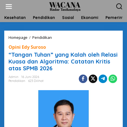
L
e
w
a
Kesehatan
Pendidikan
Sosial
Ekonomi
Pemerinta
t
i
k
Homepage
/
Pendidikan
“
e
T
k
Opini Edy Suroso
a
o
n
n
“Tangan Tuhan” yang Kalah oleh Relasi
g
t
Kuasa dan Algoritma: Catatan Kritis
a
e
atas SPMB 2026
n
n
T
Admin
16 Juni 2026
u
Pendidikan
623 Dilihat
h
a
n
”
y
a
n
g
K