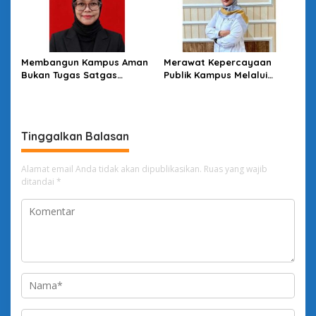
Membangun Kampus Aman
Merawat Kepercayaan
Bukan Tugas Satgas
Publik Kampus Melalui
Semata
Good University
Governance
Tinggalkan Balasan
Alamat email Anda tidak akan dipublikasikan.
Ruas yang wajib
ditandai
*