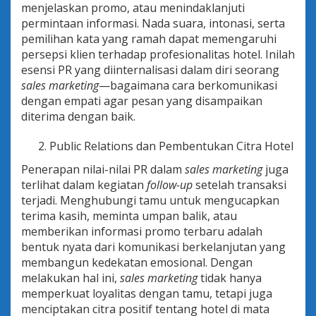
menjelaskan promo, atau menindaklanjuti
r
permintaan informasi. Nada suara, intonasi, serta
i
P
pemilihan kata yang ramah dapat memengaruhi
e
persepsi klien terhadap profesionalitas hotel. Inilah
r
esensi PR yang diinternalisasi dalam diri seorang
h
sales marketing
—bagaimana cara berkomunikasi
o
t
dengan empati agar pesan yang disampaikan
e
diterima dengan baik.
l
a
Public Relations dan Pembentukan Citra Hotel
n
Penerapan nilai-nilai PR dalam
sales marketing
juga
terlihat dalam kegiatan
follow-up
setelah transaksi
terjadi. Menghubungi tamu untuk mengucapkan
terima kasih, meminta umpan balik, atau
memberikan informasi promo terbaru adalah
bentuk nyata dari komunikasi berkelanjutan yang
membangun kedekatan emosional. Dengan
melakukan hal ini,
sales marketing
tidak hanya
memperkuat loyalitas dengan tamu, tetapi juga
menciptakan citra positif tentang hotel di mata