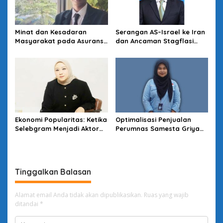
Minat dan Kesadaran
Serangan AS–Israel ke Iran
Masyarakat pada Asuransi
dan Ancaman Stagflasi
Syariah
Global
Ekonomi Popularitas: Ketika
Optimalisasi Penjualan
Selebgram Menjadi Aktor
Perumnas Samesta Griya
Utama Pasar Digital
Karangpawitan Lewat
TikTok Live
Tinggalkan Balasan
Alamat email Anda tidak akan dipublikasikan.
Ruas yang wajib
ditandai
*