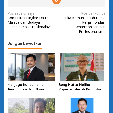
N
Pos sebelumnya
Pos berikutnya
Komunitas Lingkar Daulat
Etika Komunikasi di Dunia
a
Malaya dan Budaya
Kerja: Fondasi
v
Sunda di Kota Tasikmalaya
Keharmonisan dan
Profesionalisme
i
g
Jangan Lewatkan
a
s
i
p
o
s
Menjaga Konsumen di
Bung Hatta Melihat
Tengah Lesatan Ekonomi
Koperasi Merah Putih Hari
Digital
Ini