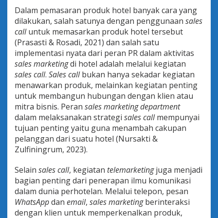
r
Dalam pemasaran produk hotel banyak cara yang
k
dilakukan, salah satunya dengan penggunaan
sales
e
call
untuk memasarkan produk hotel tersebut
t
i
(Prasasti & Rosadi, 2021) dan salah satu
n
implementasi nyata dari peran PR dalam aktivitas
g
sales marketing
di hotel adalah melalui kegiatan
D
sales call
.
Sales call
bukan hanya sekadar kegiatan
e
menawarkan produk, melainkan kegiatan penting
p
a
untuk membangun hubungan dengan klien atau
r
mitra bisnis. Peran
sales marketing department
t
dalam melaksanakan strategi
sales call
mempunyai
m
tujuan penting yaitu guna menambah cakupan
e
n
pelanggan dari suatu hotel (Nursakti &
t
Zulfiningrum, 2023).
d
i
Selain
sales call
, kegiatan
telemarketing
juga menjadi
I
bagian penting dari penerapan ilmu komunikasi
n
d
dalam dunia perhotelan. Melalui telepon, pesan
u
WhatsApp
dan
email
,
sales marketing
berinteraksi
s
dengan klien untuk memperkenalkan produk,
t