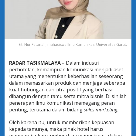
a
n
C
i
t
r
a
P
Siti Nur Fatonah, mahasiswa Ilmu Komunikasi Universitas Garut.
o
s
i
RADAR TASIKMALAYA
– Dalam industri
t
i
perhotelan, kemampuan komunikasi menjadi aset
f
utama yang menentukan keberhasilan seseorang
:
dalam memasarkan produk dan menjaga seberapa
P
kuat hubungan dan citra positif yang berhasil
e
n
dibangun dengan tamu serta mitra bisnis. Di sinilah
e
penerapan ilmu komunikasi memegang peran
r
penting, terutama dalam bidang
sales marketing
.
a
p
Oleh karena itu, untuk memberikan kepuasan
a
n
kepada tamunya, maka pihak hotel harus
I
mempersiapkan sumber daya manusianya, dalam