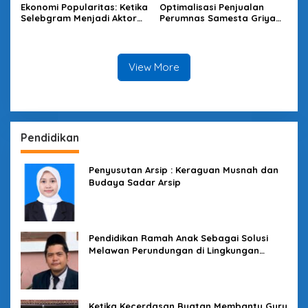
Ekonomi Popularitas: Ketika
Optimalisasi Penjualan
Selebgram Menjadi Aktor
Perumnas Samesta Griya
Utama Pasar Digital
Karangpawitan Lewat
TikTok Live
View More
Pendidikan
Penyusutan Arsip : Keraguan Musnah dan
Budaya Sadar Arsip
Pendidikan Ramah Anak Sebagai Solusi
Melawan Perundungan di Lingkungan
Sekolah
Ketika Kecerdasan Buatan Membantu Guru