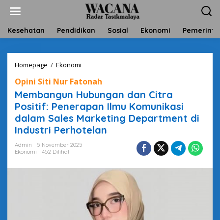
L
e
w
a
Kesehatan
Pendidikan
Sosial
Ekonomi
Pemerinta
t
i
k
Homepage
/
Ekonomi
M
e
e
k
Opini Siti Nur Fatonah
m
o
b
n
Membangun Hubungan dan Citra
a
t
Positif: Penerapan Ilmu Komunikasi
n
e
dalam Sales Marketing Department di
g
n
u
Industri Perhotelan
n
H
Admin
5 November 2025
Ekonomi
452 Dilihat
u
b
u
n
g
a
n
d