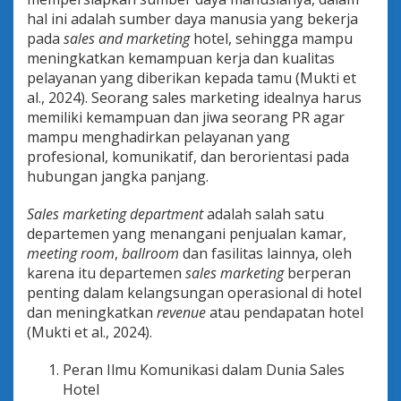
l
hal ini adalah sumber daya manusia yang bekerja
m
pada
sales and marketing
hotel, sehingga mampu
u
meningkatkan kemampuan kerja dan kualitas
K
o
pelayanan yang diberikan kepada tamu (Mukti et
m
al., 2024). Seorang sales marketing idealnya harus
u
memiliki kemampuan dan jiwa seorang PR agar
n
mampu menghadirkan pelayanan yang
i
k
profesional, komunikatif, dan berorientasi pada
a
hubungan jangka panjang.
s
i
Sales marketing department
adalah salah satu
d
departemen yang menangani penjualan kamar,
a
l
meeting room
,
ballroom
dan fasilitas lainnya, oleh
a
karena itu departemen
sales marketing
berperan
m
penting dalam kelangsungan operasional di hotel
S
dan meningkatkan
revenue
atau pendapatan hotel
a
(Mukti et al., 2024).
l
e
s
Peran Ilmu Komunikasi dalam Dunia Sales
M
Hotel
a