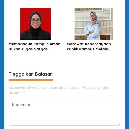
Asesmen yang Bermakna
Melimpahnya Informasi
Membangun Kampus Aman
Merawat Kepercayaan
Bukan Tugas Satgas
Publik Kampus Melalui
Semata
Good University
Governance
Tinggalkan Balasan
Alamat email Anda tidak akan dipublikasikan.
Ruas yang wajib
ditandai
*