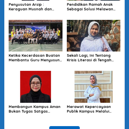
Penyusutan Arsip :
Pendidikan Ramah Anak
Keraguan Musnah dan
Sebagai Solusi Melawan
Budaya Sadar Arsip
Perundungan di Lingkungan
Sekolah
Ketika Kecerdasan Buatan
Sekali Lagi, Ini Tentang
Membantu Guru Menyusun
Krisis Literasi di Tengah
Asesmen yang Bermakna
Melimpahnya Informasi
Membangun Kampus Aman
Merawat Kepercayaan
Bukan Tugas Satgas
Publik Kampus Melalui
Semata
Good University
Governance