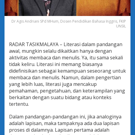
i
d
a
n
Dr Agis Andriani SPd MHum, Dosen Pendidikan Bahasa Inggris, FKIP
B
UNSIL
e
r
p
RADAR TASIKMALAYA – Literasi dalam pandangan
i
awal, mungkin selalu dikaitkan hanya dengan
k
i
aktivitas membaca dan menulis. Ya, itu sama sekali
r
tidak keliru. Literasi ini memang biasanya
K
didefinisikan sebagai kemampuan seseorang untuk
r
membaca dan menulis. Namun, dalam pengertian
i
yang lebih luas, literasi juga mencakup
t
i
pemahaman, pengetahuan, dan keterampilan yang
s
berkaitan dengan suatu bidang atau konteks
d
tertentu.
a
l
Dalam pandangan-pandangan ini, jika analoginya
a
m
adalah lapisan, maka tampaknya ada dua lapisan
P
proses di dalamnya. Lapisan pertama adalah
e