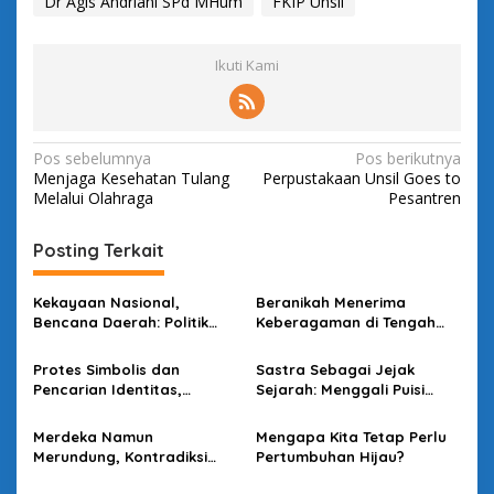
Dr Agis Andriani SPd MHum
FKIP Unsil
Ikuti Kami
N
Pos sebelumnya
Pos berikutnya
Menjaga Kesehatan Tulang
Perpustakaan Unsil Goes to
a
Melalui Olahraga
Pesantren
v
i
Posting Terkait
g
Kekayaan Nasional,
Beranikah Menerima
a
Bencana Daerah: Politik
Keberagaman di Tengah
s
Narasi Tragedi Sumatra
Kultus Keseragaman?
Protes Simbolis dan
Sastra Sebagai Jejak
i
Pencarian Identitas,
Sejarah: Menggali Puisi
p
Membaca Fenomena One
“Gugur” karya WS Rendra
Piece sebagai Gejala Sosial
o
Merdeka Namun
Mengapa Kita Tetap Perlu
Merundung, Kontradiksi
Pertumbuhan Hijau?
s
Dalam Kebebasan