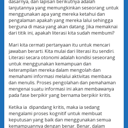
dasarnya, dan lapisan berikutnya adalah
n
lanjutannya yang memungkinkan seseorang untuk
d
i
menggunakan apa yang mereka ketahui dan
d
pengalaman apakah yang mereka lalui sehingga
i
berguna di masa yang akan datang. Jika memaknai
k
dari titik ini, apakah literasi kita sudah membumi?
a
n
Mari kita cermati pertanyaan itu untuk mencari
jawaban berarti. Kita mulai dari literasi itu sendiri.
Literasi secara otonomi adalah kondisi seseorang
untuk menggunakan kemampuan dan
keterampilan mereka dalam mengolah dan
memahami informasi melalui aktivitas membaca
dan menulis. Proses pengolahan dan pemahaman
mengenai suatu informasi ini akan membawanya
pada fase berpikir yang bernama berpikir kritis.
Ketika ia dipandang kritis, maka ia sedang
mengalami proses kognitif untuk membuat
keputusan yang baik dan menggunakan semua
kemampuannya dengan benar. Benar, dalam