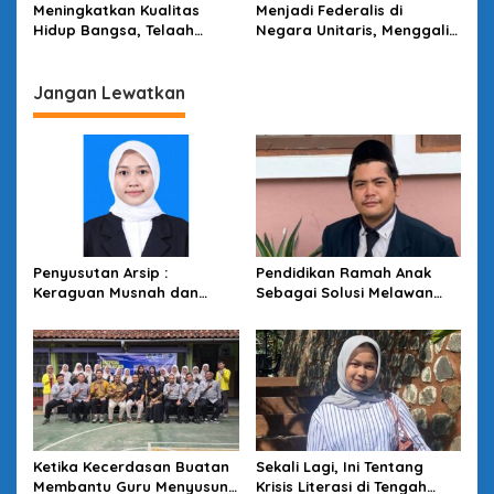
Meningkatkan Kualitas
Menjadi Federalis di
Hidup Bangsa, Telaah
Negara Unitaris, Menggali
Kebijakan Pemerintah di
Wacana Kebangsaan
Sektor Olahraga
Sutisna Senjaya
Jangan Lewatkan
Penyusutan Arsip :
Pendidikan Ramah Anak
Keraguan Musnah dan
Sebagai Solusi Melawan
Budaya Sadar Arsip
Perundungan di Lingkungan
Sekolah
Ketika Kecerdasan Buatan
Sekali Lagi, Ini Tentang
Membantu Guru Menyusun
Krisis Literasi di Tengah