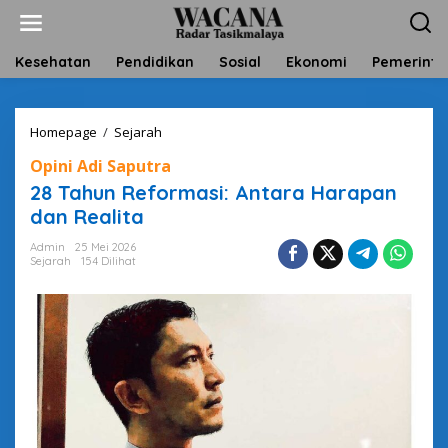
L
e
w
a
Kesehatan
Pendidikan
Sosial
Ekonomi
Pemerinta
t
i
k
Homepage
/
Sejarah
2
e
8
k
Opini Adi Saputra
T
o
a
n
28 Tahun Reformasi: Antara Harapan
h
t
dan Realita
u
e
n
n
Admin
25 Mei 2026
R
Sejarah
154 Dilihat
e
f
o
r
m
a
s
i
:
A