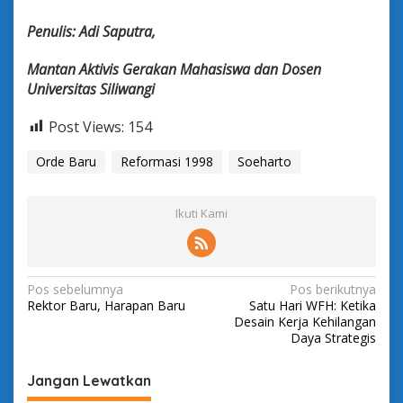
Penulis: Adi Saputra,
Mantan Aktivis Gerakan Mahasiswa dan Dosen
Universitas Siliwangi
Post Views:
154
Orde Baru
Reformasi 1998
Soeharto
Ikuti Kami
N
Pos sebelumnya
Pos berikutnya
Rektor Baru, Harapan Baru
Satu Hari WFH: Ketika
a
Desain Kerja Kehilangan
v
Daya Strategis
i
Jangan Lewatkan
g