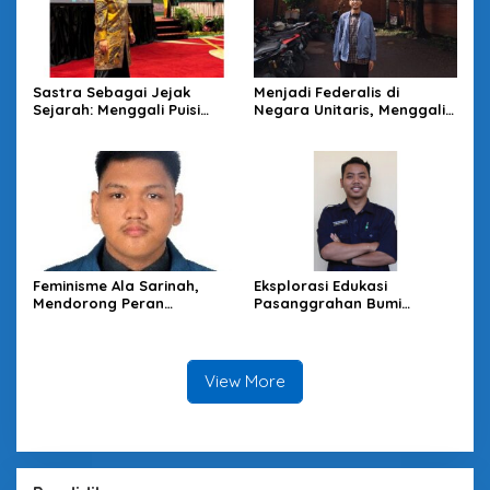
Sastra Sebagai Jejak
Menjadi Federalis di
Sejarah: Menggali Puisi
Negara Unitaris, Menggali
“Gugur” karya WS Rendra
Wacana Kebangsaan
Sutisna Senjaya
Feminisme Ala Sarinah,
Eksplorasi Edukasi
Mendorong Peran
Pasanggrahan Bumi
Perempuan Sebagai Pionir
Ageung di Cikidang Cianjur
Perubahan Sosial dan
Politik di Indonesia
View More