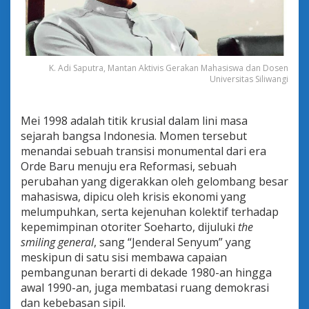
n
t
a
r
a
H
K. Adi Saputra, Mantan Aktivis Gerakan Mahasiswa dan Dosen
Universitas Siliwangi
a
r
a
p
Mei 1998 adalah titik krusial dalam lini masa
a
sejarah bangsa Indonesia. Momen tersebut
n
menandai sebuah transisi monumental dari era
d
Orde Baru menuju era Reformasi, sebuah
a
n
perubahan yang digerakkan oleh gelombang besar
R
mahasiswa, dipicu oleh krisis ekonomi yang
e
melumpuhkan, serta kejenuhan kolektif terhadap
a
kepemimpinan otoriter Soeharto, dijuluki
the
l
smiling general
, sang “Jenderal Senyum” yang
i
t
meskipun di satu sisi membawa capaian
a
pembangunan berarti di dekade 1980-an hingga
awal 1990-an, juga membatasi ruang demokrasi
dan kebebasan sipil.