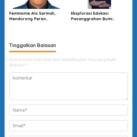
Feminisme Ala Sarinah,
Eksplorasi Edukasi
Mendorong Peran
Pasanggrahan Bumi
Perempuan Sebagai Pionir
Ageung di Cikidang Cianjur
Perubahan Sosial dan
Politik di Indonesia
Tinggalkan Balasan
Alamat email Anda tidak akan dipublikasikan.
Ruas yang wajib
ditandai
*