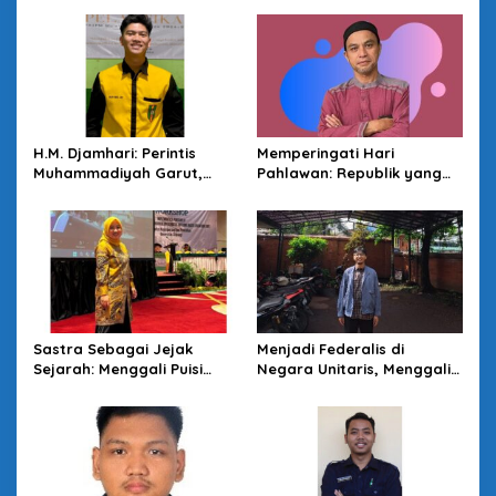
a
s
i
p
o
H.M. Djamhari: Perintis
Memperingati Hari
s
Muhammadiyah Garut,
Pahlawan: Republik yang
Cabang Pertama dan
Sibuk Mencari Pahlawan
Tertua di Jawa Barat
Sastra Sebagai Jejak
Menjadi Federalis di
Sejarah: Menggali Puisi
Negara Unitaris, Menggali
“Gugur” karya WS Rendra
Wacana Kebangsaan
Sutisna Senjaya